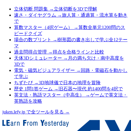
立体切断 問題集
→
立体切断を3Dで理解
速さ・ダイヤグラム
→
旅人算・通過算・流水算を動き
で
算数マスター（4択ゲーム）
→
算数全単元1200問のス
ピードクイズ
場合の数プリント
→
樹形図の書き出しで学ぶ全12テー
マ
過去問得点管理
→
得点を合格ラインと比較
天体3Dシミュレーター
→
月の満ち欠け・南中高度を
3Dで
電気・磁気ビジュアライザー
→
回路・電磁石を動かし
て学ぶ
ちずたび
→
3D地球儀で日本の地理を冒険
歴史 1問1答ゲーム
→
旧石器〜現代 約1400問を4択で
英文法・熟語マスター（中高生）
→
ゲームで英文法・
英熟語を攻略
juken.lefy.jp で全ツールを見る →