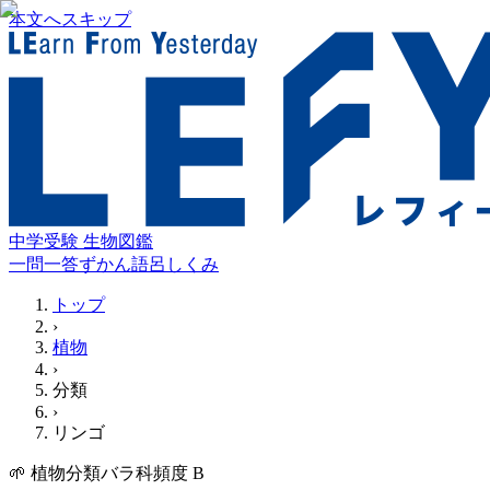
本文へスキップ
中学受験 生物図鑑
一問一答
ずかん
語呂
しくみ
トップ
›
植物
›
分類
›
リンゴ
🌱
植物
分類
バラ科
頻度
B