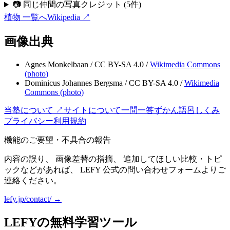
📷 同じ仲間の写真クレジット
(
5
件)
植物
一覧へ
Wikipedia ↗
画像出典
Agnes Monkelbaan
/
CC BY-SA 4.0
/
Wikimedia Commons
(
photo
)
Dominicus Johannes Bergsma
/
CC BY-SA 4.0
/
Wikimedia
Commons (
photo
)
当塾について ↗
サイトについて
一問一答
ずかん
語呂
しくみ
プライバシー
利用規約
機能のご要望・不具合の報告
内容の誤り、 画像差替の指摘、 追加してほしい比較・トピ
ックなどがあれば、 LEFY 公式の問い合わせフォームよりご
連絡ください。
lefy.jp/contact/ →
LEFYの無料学習ツール