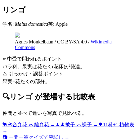
リンゴ
学名:
Malus domestica
英:
Apple
Agnes Monkelbaan
/
CC BY-SA 4.0
/
Wikimedia
Commons
⭐ 中受で問われるポイント
バラ科。果実は花たく(花床)が発達。
⚠️ 引っかけ・誤答ポイント
果実=花たくの部分。
🔍
リンゴ
が登場する比較表
仲間と並べて違いを写真で見比べる。
🌺🌸
合弁花 vs 離弁花
→
🌷🌲
被子 vs 裸子
→
🌳
11科+1 植物表
→
📷 一問一答クイズで腕試し →