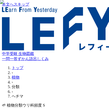
本文へスキップ
中学受験 生物図鑑
一問一答
ずかん
語呂
しくみ
トップ
›
植物
›
分類
›
ヘチマ
🌱
植物
分類
ウリ科
頻度
S