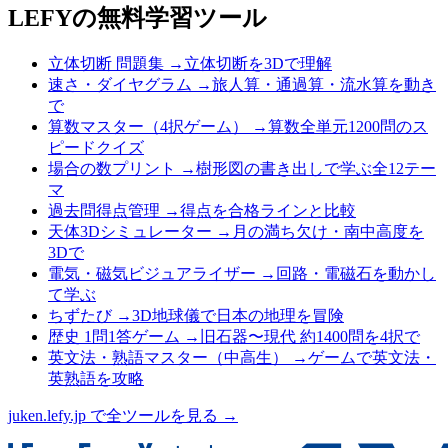
LEFYの無料学習ツール
立体切断 問題集
→
立体切断を3Dで理解
速さ・ダイヤグラム
→
旅人算・通過算・流水算を動き
で
算数マスター（4択ゲーム）
→
算数全単元1200問のス
ピードクイズ
場合の数プリント
→
樹形図の書き出しで学ぶ全12テー
マ
過去問得点管理
→
得点を合格ラインと比較
天体3Dシミュレーター
→
月の満ち欠け・南中高度を
3Dで
電気・磁気ビジュアライザー
→
回路・電磁石を動かし
て学ぶ
ちずたび
→
3D地球儀で日本の地理を冒険
歴史 1問1答ゲーム
→
旧石器〜現代 約1400問を4択で
英文法・熟語マスター（中高生）
→
ゲームで英文法・
英熟語を攻略
juken.lefy.jp で全ツールを見る →