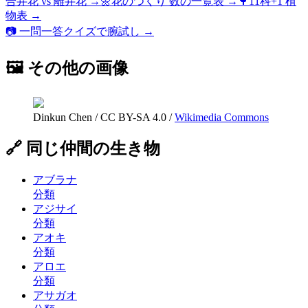
合弁花 vs 離弁花
→
🌼
花のつくり 数の一覧表
→
🌳
11科+1 植
物表
→
📷 一問一答クイズで腕試し →
🖼 その他の画像
Dinkun Chen
/
CC BY-SA 4.0
/
Wikimedia Commons
🔗 同じ仲間の生き物
アブラナ
分類
アジサイ
分類
アオキ
分類
アロエ
分類
アサガオ