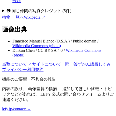
分類
📷 同じ仲間の写真クレジット
(
5
件)
植物
一覧へ
Wikipedia ↗
画像出典
Francisco Manuel Blanco (O.S.A.)
/
Public domain
/
Wikimedia Commons (
photo
)
Dinkun Chen
/
CC BY-SA 4.0
/
Wikimedia Commons
(
photo
)
当塾について ↗
サイトについて
一問一答
ずかん
語呂
しくみ
プライバシー
利用規約
機能のご要望・不具合の報告
内容の誤り、 画像差替の指摘、 追加してほしい比較・トピ
ックなどがあれば、 LEFY 公式の問い合わせフォームよりご
連絡ください。
lefy.jp/contact/ →