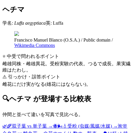
ヘチマ
学名:
Luffa aegyptiaca
英:
Luffa
Francisco Manuel Blanco (O.S.A.)
/
Public domain
/
Wikimedia Commons
⭐ 中受で問われるポイント
雌雄同株・雌雄異花。受粉実験の代表。つるで成長。果実繊
維はたわし。
⚠️ 引っかけ・誤答ポイント
雌花にだけ実がなる(雄花にはならない)。
🔍
ヘチマ
が登場する比較表
仲間と並べて違いを写真で見比べる。
🌿🌾
双子葉 vs 単子葉
→
🐝🌬️💧
受粉 (虫媒/風媒/水媒)
→
🌺🌸