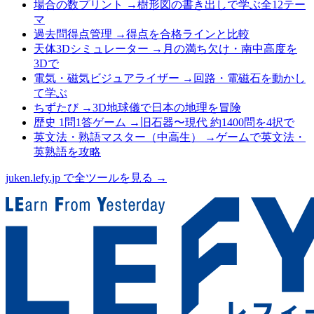
場合の数プリント
→
樹形図の書き出しで学ぶ全12テー
マ
過去問得点管理
→
得点を合格ラインと比較
天体3Dシミュレーター
→
月の満ち欠け・南中高度を
3Dで
電気・磁気ビジュアライザー
→
回路・電磁石を動かし
て学ぶ
ちずたび
→
3D地球儀で日本の地理を冒険
歴史 1問1答ゲーム
→
旧石器〜現代 約1400問を4択で
英文法・熟語マスター（中高生）
→
ゲームで英文法・
英熟語を攻略
juken.lefy.jp で全ツールを見る →