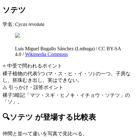
ソテツ
学名:
Cycas revoluta
Luis Miguel Bugallo Sánchez (Lmbuga)
/
CC BY-SA
4.0
/
Wikimedia Commons
⭐ 中受で問われるポイント
裸子植物の代表5つ (マ・ス・ヒ・イ・ソ) の一つ。子房な
し、胚珠むき出し。実はできない。
⚠️ 引っかけ・誤答ポイント
裸子5暗記「マツ・スギ・ヒノキ・イチョウ・ソテツ」の
「ソ」。
🔍
ソテツ
が登場する比較表
仲間と並べて違いを写真で見比べる。