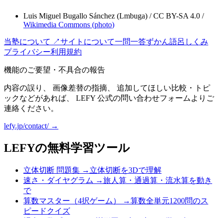
Luis Miguel Bugallo Sánchez (Lmbuga)
/
CC BY-SA 4.0
/
Wikimedia Commons (
photo
)
当塾について ↗
サイトについて
一問一答
ずかん
語呂
しくみ
プライバシー
利用規約
機能のご要望・不具合の報告
内容の誤り、 画像差替の指摘、 追加してほしい比較・トピ
ックなどがあれば、 LEFY 公式の問い合わせフォームよりご
連絡ください。
lefy.jp/contact/ →
LEFYの無料学習ツール
立体切断 問題集
→
立体切断を3Dで理解
速さ・ダイヤグラム
→
旅人算・通過算・流水算を動き
で
算数マスター（4択ゲーム）
→
算数全単元1200問のス
ピードクイズ