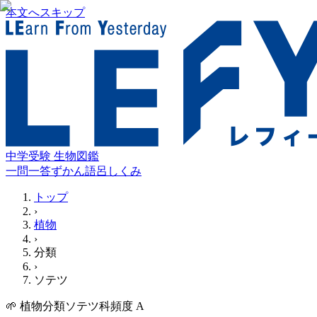
本文へスキップ
中学受験 生物図鑑
一問一答
ずかん
語呂
しくみ
トップ
›
植物
›
分類
›
ソテツ
🌱
植物
分類
ソテツ科
頻度
A