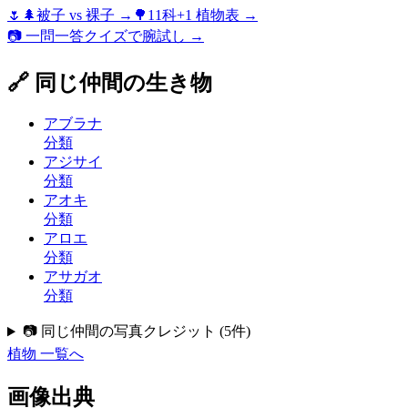
🌷🌲
被子 vs 裸子
→
🌳
11科+1 植物表
→
📷 一問一答クイズで腕試し →
🔗 同じ仲間の生き物
アブラナ
分類
アジサイ
分類
アオキ
分類
アロエ
分類
アサガオ
分類
📷 同じ仲間の写真クレジット
(
5
件)
植物
一覧へ
画像出典