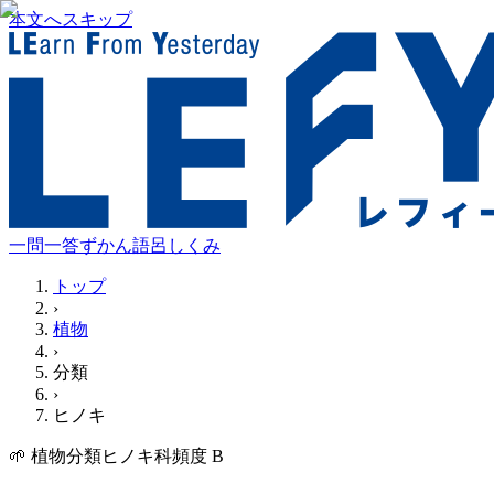
本文へスキップ
一問一答
ずかん
語呂
しくみ
トップ
›
植物
›
分類
›
ヒノキ
🌱
植物
分類
ヒノキ科
頻度
B