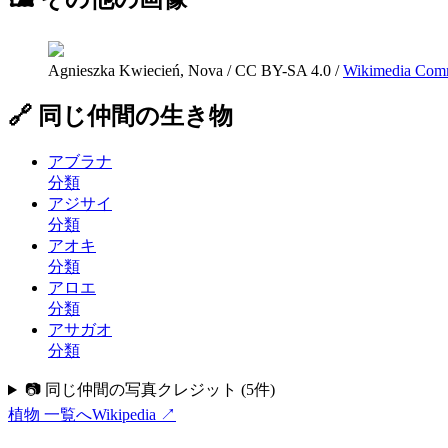
Agnieszka Kwiecień, Nova
/
CC BY-SA 4.0
/
Wikimedia Com
🔗 同じ仲間の生き物
アブラナ
分類
アジサイ
分類
アオキ
分類
アロエ
分類
アサガオ
分類
📷 同じ仲間の写真クレジット
(
5
件)
植物
一覧へ
Wikipedia ↗