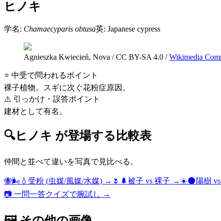
ヒノキ
学名:
Chamaecyparis obtusa
英:
Japanese cypress
Agnieszka Kwiecień, Nova
/
CC BY-SA 4.0
/
Wikimedia Com
⭐ 中受で問われるポイント
裸子植物。スギに次ぐ花粉症原因。
⚠️ 引っかけ・誤答ポイント
建材として有名。
🔍
ヒノキ
が登場する比較表
仲間と並べて違いを写真で見比べる。
🐝🌬️💧
受粉 (虫媒/風媒/水媒)
→
🌷🌲
被子 vs 裸子
→
☀️🌑
陽樹 v
📷 一問一答クイズで腕試し →
🖼 その他の画像