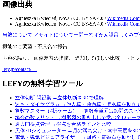
画像出典
Agnieszka Kwiecień, Nova
/
CC BY-SA 4.0
/
Wikimedia Com
Agnieszka Kwiecień, Nova
/
CC BY-SA 4.0
/
Wikimedia Com
当塾について ↗
サイトについて
一問一答
ずかん
語呂
しくみ
プ
機能のご要望・不具合の報告
内容の誤り、 画像差替の指摘、 追加してほしい比較・トピッ
lefy.jp/contact/ →
LEFYの無料学習ツール
立体切断 問題集
→
立体切断を3Dで理解
速さ・ダイヤグラム
→
旅人算・通過算・流水算を動き
算数マスター（4択ゲーム）
→
算数全単元1200問のス
場合の数プリント
→
樹形図の書き出しで学ぶ全12テー
過去問得点管理
→
得点を合格ラインと比較
天体3Dシミュレーター
→
月の満ち欠け・南中高度を3D
電気・磁気ビジュアライザー
→
回路・電磁石を動かし