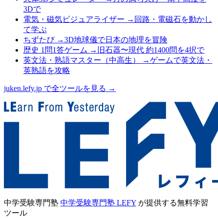
3Dで
電気・磁気ビジュアライザー
→
回路・電磁石を動かし
て学ぶ
ちずたび
→
3D地球儀で日本の地理を冒険
歴史 1問1答ゲーム
→
旧石器〜現代 約1400問を4択で
英文法・熟語マスター（中高生）
→
ゲームで英文法・
英熟語を攻略
juken.lefy.jp で全ツールを見る →
中学受験専門塾
中学受験専門塾 LEFY
が提供する無料学習
ツール