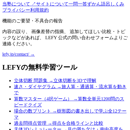
当塾について ↗
サイトについて
一問一答
ずかん
語呂
しくみ
プライバシー
利用規約
機能のご要望・不具合の報告
内容の誤り、 画像差替の指摘、 追加してほしい比較・トピ
ックなどがあれば、 LEFY 公式の問い合わせフォームよりご
連絡ください。
lefy.jp/contact/ →
LEFYの無料学習ツール
立体切断 問題集
→
立体切断を3Dで理解
速さ・ダイヤグラム
→
旅人算・通過算・流水算を動き
で
算数マスター（4択ゲーム）
→
算数全単元1200問のス
ピードクイズ
場合の数プリント
→
樹形図の書き出しで学ぶ全12テー
マ
過去問得点管理
→
得点を合格ラインと比較
天体3Dシミュレーター
→
月の満ち欠け・南中高度を