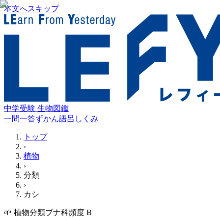
本文へスキップ
中学受験 生物図鑑
一問一答
ずかん
語呂
しくみ
トップ
›
植物
›
分類
›
カシ
🌱
植物
分類
ブナ科
頻度
B