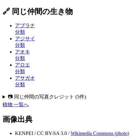
🔗 同じ仲間の生き物
アブラナ
分類
アジサイ
分類
アオキ
分類
アロエ
分類
アサガオ
分類
📷 同じ仲間の写真クレジット
(
5
件)
植物
一覧へ
画像出典
KENPEI
/
CC BY-SA 3.0
/
Wikimedia Commons (
photo
)