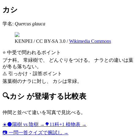
カシ
学名:
Quercus glauca
KENPEI
/
CC BY-SA 3.0
/
Wikimedia Commons
⭐ 中受で問われるポイント
ブナ科。 常緑樹で、 どんぐりをつける。 ナラとの違いは葉
が冬も落ちない。
⚠️ 引っかけ・誤答ポイント
落葉樹のナラに対し、 カシは常緑。
🔍
カシ
が登場する比較表
仲間と並べて違いを写真で見比べる。
☀️🌑
陽樹 vs 陰樹
→
🌳
11科+1 植物表
→
📷 一問一答クイズで腕試し →