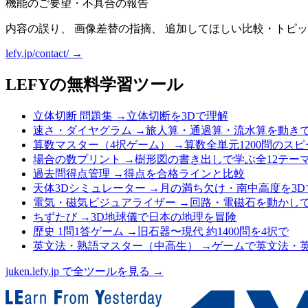
機能のご要望・不具合の報告
内容の誤り、 画像差替の指摘、 追加してほしい比較・トピッ
lefy.jp/contact/ →
LEFYの無料学習ツール
立体切断 問題集
→
立体切断を3Dで理解
速さ・ダイヤグラム
→
旅人算・通過算・流水算を動き
算数マスター（4択ゲーム）
→
算数全単元1200問のス
場合の数プリント
→
樹形図の書き出しで学ぶ全12テー
過去問得点管理
→
得点を合格ラインと比較
天体3Dシミュレーター
→
月の満ち欠け・南中高度を3D
電気・磁気ビジュアライザー
→
回路・電磁石を動かし
ちずたび
→
3D地球儀で日本の地理を冒険
歴史 1問1答ゲーム
→
旧石器〜現代 約1400問を4択で
英文法・熟語マスター（中高生）
→
ゲームで英文法・
juken.lefy.jp で全ツールを見る →