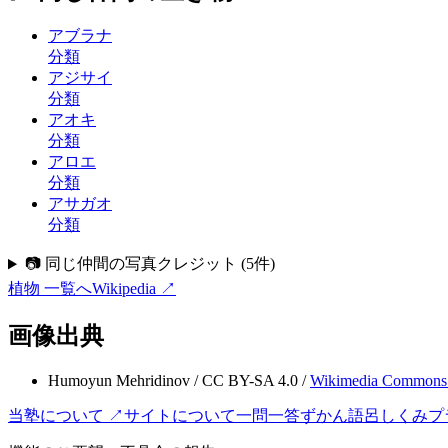
アブラナ
分類
アジサイ
分類
アオキ
分類
アロエ
分類
アサガオ
分類
📷 同じ仲間の写真クレジット
(
5
件)
植物
一覧へ
Wikipedia ↗
画像出典
Humoyun Mehridinov
/
CC BY-SA 4.0
/
Wikimedia Commons
当塾について ↗
サイトについて
一問一答
ずかん
語呂
しくみ
プ