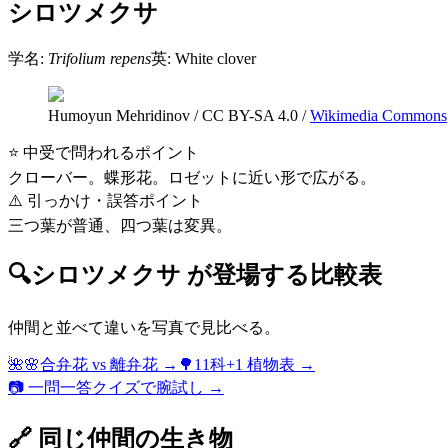
シロツメクサ
学名:
Trifolium repens
英:
White clover
Humoyun Mehridinov
/
CC BY-SA 4.0
/
Wikimedia Commons
⭐ 中受で問われるポイント
クローバー。蝶形花。ロゼットに近い形で広がる。
⚠️ 引っかけ・誤答ポイント
三つ葉が普通、四つ葉は変異。
🔍
シロツメクサ
が登場する比較表
仲間と並べて違いを写真で見比べる。
🌺🌸
合弁花 vs 離弁花
→
🌳
11科+1 植物表
→
📷 一問一答クイズで腕試し →
🔗 同じ仲間の生き物