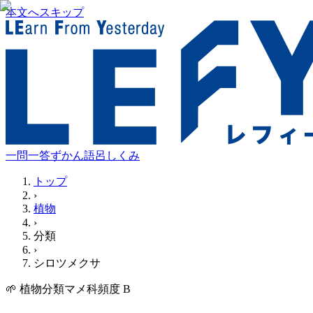
本文へスキップ
一問一答
ずかん
語呂
しくみ
トップ
›
植物
›
分類
›
シロツメクサ
🌱
植物
分類
マメ科
頻度
B