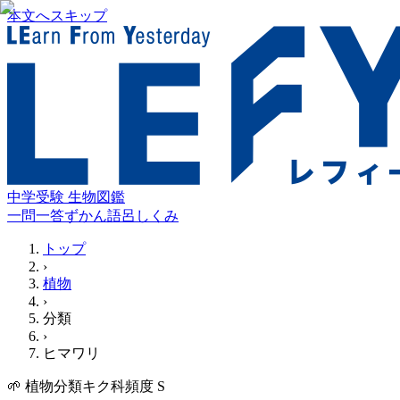
本文へスキップ
中学受験 生物図鑑
一問一答
ずかん
語呂
しくみ
トップ
›
植物
›
分類
›
ヒマワリ
🌱
植物
分類
キク科
頻度
S