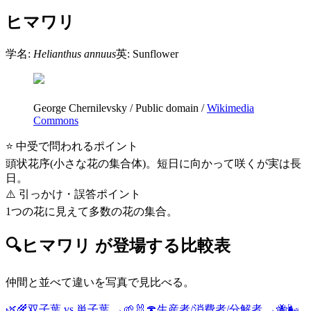
ヒマワリ
学名:
Helianthus annuus
英:
Sunflower
George Chernilevsky
/
Public domain
/
Wikimedia
Commons
⭐ 中受で問われるポイント
頭状花序(小さな花の集合体)。短日に向かって咲くが実は長
日。
⚠️ 引っかけ・誤答ポイント
1つの花に見えて多数の花の集合。
🔍
ヒマワリ
が登場する比較表
仲間と並べて違いを写真で見比べる。
🌿🌾
双子葉 vs 単子葉
→
🌱🐰🍄
生産者/消費者/分解者
→
🐝🌬️