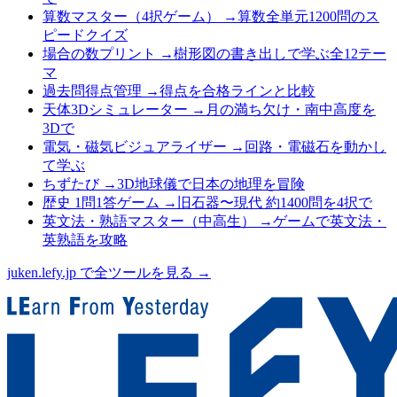
算数マスター（4択ゲーム）
→
算数全単元1200問のス
ピードクイズ
場合の数プリント
→
樹形図の書き出しで学ぶ全12テー
マ
過去問得点管理
→
得点を合格ラインと比較
天体3Dシミュレーター
→
月の満ち欠け・南中高度を
3Dで
電気・磁気ビジュアライザー
→
回路・電磁石を動かし
て学ぶ
ちずたび
→
3D地球儀で日本の地理を冒険
歴史 1問1答ゲーム
→
旧石器〜現代 約1400問を4択で
英文法・熟語マスター（中高生）
→
ゲームで英文法・
英熟語を攻略
juken.lefy.jp で全ツールを見る →