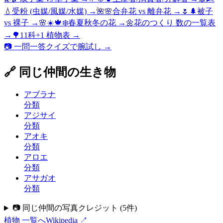
💧
受粉 (虫媒/風媒/水媒)
→
🌺🌸
合弁花 vs 離弁花
→
🌷🌲
被子
vs 裸子
→
🌸☀️🍁❄️
春夏秋冬の花
→
🌼
花のつくり 数の一覧表
→
🌳
11科+1 植物表
→
📷 一問一答クイズで腕試し →
🔗 同じ仲間の生き物
アブラナ
分類
アジサイ
分類
アオキ
分類
アロエ
分類
アサガオ
分類
📷 同じ仲間の写真クレジット
(
5
件)
植物
一覧へ
Wikipedia ↗