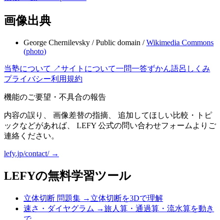
画像出典
George Chernilevsky
/
Public domain
/
Wikimedia Commons
(
photo
)
当塾について ↗
サイトについて
一問一答
ずかん
語呂
しくみ
プライバシー
利用規約
機能のご要望・不具合の報告
内容の誤り、 画像差替の指摘、 追加してほしい比較・トピ
ックなどがあれば、 LEFY 公式の問い合わせフォームよりご
連絡ください。
lefy.jp/contact/ →
LEFYの無料学習ツール
立体切断 問題集
→
立体切断を3Dで理解
速さ・ダイヤグラム
→
旅人算・通過算・流水算を動き
で