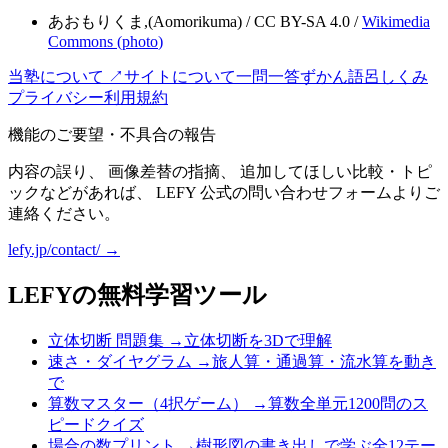
あおもりくま,(Aomorikuma)
/
CC BY-SA 4.0
/
Wikimedia
Commons (
photo
)
当塾について ↗
サイトについて
一問一答
ずかん
語呂
しくみ
プライバシー
利用規約
機能のご要望・不具合の報告
内容の誤り、 画像差替の指摘、 追加してほしい比較・トピ
ックなどがあれば、 LEFY 公式の問い合わせフォームよりご
連絡ください。
lefy.jp/contact/ →
LEFYの無料学習ツール
立体切断 問題集
→
立体切断を3Dで理解
速さ・ダイヤグラム
→
旅人算・通過算・流水算を動き
で
算数マスター（4択ゲーム）
→
算数全単元1200問のス
ピードクイズ
場合の数プリント
→
樹形図の書き出しで学ぶ全12テー