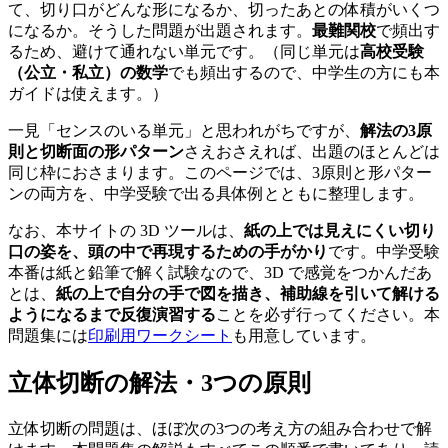
て、切り口がどんな形になるか、切ったあとの体積がいくつ
になるか。そうした問題が出題されます。
最難関校
で頻出す
るため、避けて通れない単元です。
（同じ単元は
高校受験
（公立・私立）の数学
でも頻出するので、中学生の方にも本
ガイドは使えます。）
一見「センスのいる単元」と思われがちですが、
解法の3原
則と切断面の形パターン
さえおさえれば、出題のほとんどは
同じ枠におさまります。このページでは、3原則と形パター
ンの両方を、中学受験で出る具体例とともに整理します。
なお、本サイトの 3D ツールは、
紙の上では見えにくい切り
口の姿を、頭の中で再現するための手がかり
です。中学受験
本番は紙と鉛筆で解く試験なので、3D で感覚をつかんだあ
とは、
紙の上で自分の手で図を描き、補助線を引いて解ける
ようになるまで反復演習する
ことを必ず行ってください。本
問題集には
印刷用ワークシート
も用意しています。
立体切断の解法・3つの原則
立体切断の問題は、ほぼ次の3つの考え方の組み合わせで解