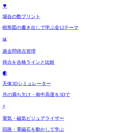
🌳
場合の数プリント
樹形図の書き出しで学ぶ全12テーマ
📊
過去問得点管理
得点を合格ラインと比較
🌒
天体3Dシミュレーター
月の満ち欠け・南中高度を3Dで
⚡
電気・磁気ビジュアライザー
回路・電磁石を動かして学ぶ