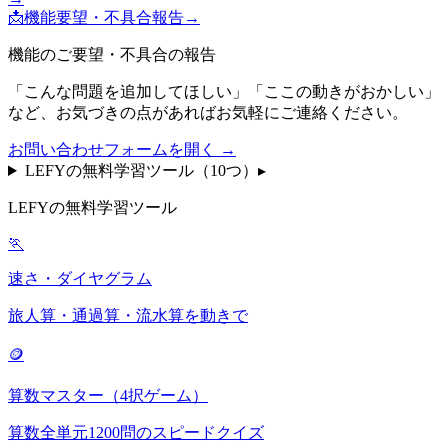
📩
機能要望・不具合報告
→
機能のご要望・不具合の報告
「こんな問題を追加してほしい」「ここの動きがおかしい」
など、お気づきの点があればお気軽にご連絡ください。
お問い合わせフォームを開く →
LEFYの無料学習ツール（
10
つ）
▸
LEFYの無料学習ツール
🏃
速さ・ダイヤグラム
旅人算・通過算・流水算を動きで
🪙
算数マスター（4択ゲーム）
算数全単元1200問のスピードクイズ