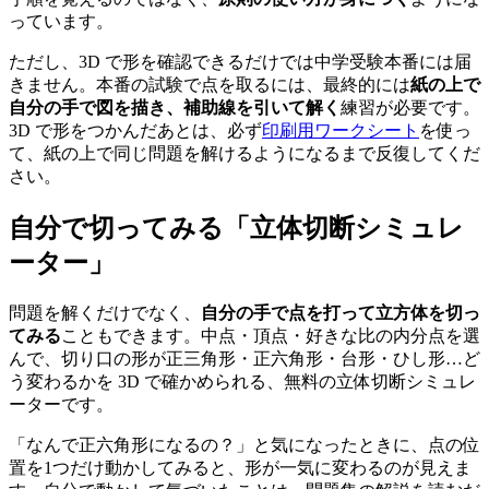
っています。
ただし、3D で形を確認できるだけでは中学受験本番には届
きません。本番の試験で点を取るには、最終的には
紙の上で
自分の手で図を描き、補助線を引いて解く
練習が必要です。
3D で形をつかんだあとは、必ず
印刷用ワークシート
を使っ
て、紙の上で同じ問題を解けるようになるまで反復してくだ
さい。
自分で切ってみる「立体切断シミュレ
ーター」
問題を解くだけでなく、
自分の手で点を打って立方体を切っ
てみる
こともできます。中点・頂点・好きな比の内分点を選
んで、切り口の形が正三角形・正六角形・台形・ひし形…ど
う変わるかを 3D で確かめられる、無料の立体切断シミュレ
ーターです。
「なんで正六角形になるの？」と気になったときに、点の位
置を1つだけ動かしてみると、形が一気に変わるのが見えま