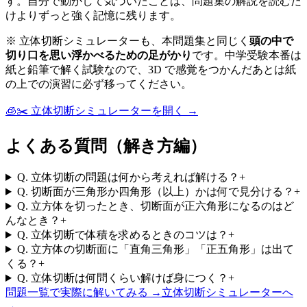
す。自分で動かして気づいたことは、問題集の解説を読むだ
けよりずっと強く記憶に残ります。
※ 立体切断シミュレーターも、本問題集と同じく
頭の中で
切り口を思い浮かべるための足がかり
です。中学受験本番は
紙と鉛筆で解く試験なので、3D で感覚をつかんだあとは紙
の上での演習に必ず移ってください。
🧊✂️ 立体切断シミュレーターを開く →
よくある質問（解き方編）
Q.
立体切断の問題は何から考えれば解ける？
+
Q.
切断面が三角形か四角形（以上）かは何で見分ける？
+
Q.
立方体を切ったとき、切断面が正六角形になるのはど
んなとき？
+
Q.
立体切断で体積を求めるときのコツは？
+
Q.
立方体の切断面に「直角三角形」「正五角形」は出て
くる？
+
Q.
立体切断は何問くらい解けば身につく？
+
問題一覧で実際に解いてみる →
立体切断シミュレーターへ
→