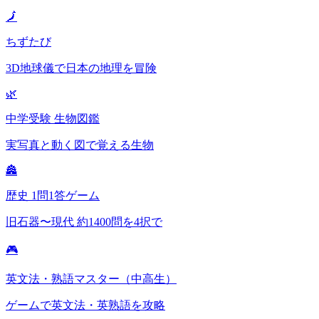
🗾
ちずたび
3D地球儀で日本の地理を冒険
🌿
中学受験 生物図鑑
実写真と動く図で覚える生物
🏯
歴史 1問1答ゲーム
旧石器〜現代 約1400問を4択で
🎮
英文法・熟語マスター（中高生）
ゲームで英文法・英熟語を攻略