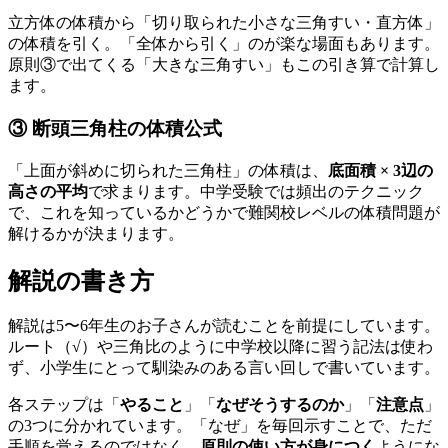
立方体の体積から「切り取られた小さな三角すい・直方体」
の体積を引く。「全体から引く」のが楽な場面もあります。
原則③で出てくる「大きな三角すい」もこの引き算で計算し
ます。
③ 断頭三角柱の体積公式
「上面が斜めに切られた三角柱」の体積は、
底面積 × 3辺の
高さの平均
で求まります。中学受験では頻出のテクニック
で、これを知っているかどうかで難関校レベルの体積問題が
解けるかが決まります。
解説の書き方
解説は5〜6年生のお子さんが読むことを前提にしています。
ルート（√）や三角比のように中学校以降に習う記法は使わ
ず、小学生にとって馴染みのある言い回しで書いています。
各ステップは「
やること
」「
なぜそうするのか
」「
注意点
」
の3つに分かれています。「なぜ」を毎回示すことで、ただ
手順を覚えるのではなく、
原則の使い方が身につく
ようにな