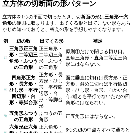
立方体の切断面の形パターン
立方体を1つの平面で切ったとき、切断面の形は
三角形〜六
角形
の範囲に収まります。出てくる形と出てこない形をあら
かじめ知っておくと、答えの形を予想しやすくなります。
例
辺の数
出てくる形
補足
三角形
正三角
正三角形・
原則①だけで閉じる切り口。
形・二等辺三
二等辺三角
直角三角形・直角二等辺三角
角形・ふつう
形・ふつう
形にはならない。
の三角形
の三角形
正方形・長
四角形
正方
面に垂直に切れば長方形・正
方形・ひし
形・長方形・
方形、斜めに切れば平行四辺
形・平行四
ひし形・平行
形・ひし形・台形。向かい合
辺形・台
四辺形・台
う2組とも平行でないただの四
形・等脚台
形・等脚台形
角形にはならない。
形
五角形
ふつう
ふつうの五
正五角形にはならない。
の五角形
角形
六角形
正六角
正六角形・
6つの辺の中点をすべて通ると