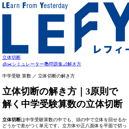
立体切断
🧊✂️
シミュレーター
📚
問題集
📐
解き方
中学受験 算数 ／ 立体切断の解き方
立体切断の解き方｜3原則で
解く中学受験算数の立体切断
立体切断
は中学受験算数の中でも、頭の中で立体を回せるか
どうかで差がつく単元です。立方体や正八面体を平面で切っ