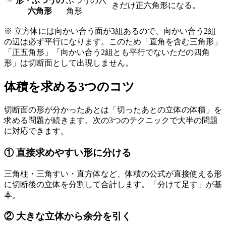
形・ふつうの
ふつうの六
きだけ正六角形になる。
六角形
角形
※ 立方体には向かい合う面が3組あるので、向かい合う2組
の辺は必ず平行になります。このため「直角を含む三角形」
「正五角形」「向かい合う2組とも平行でないただの四角
形」は切断面として出現しません。
体積を求める3つのコツ
切断面の形が分かったあとは「切ったあとの立体の体積」を
求める問題が続きます。次の3つのテクニックで大半の問題
に対応できます。
① 直接求めやすい形に分ける
三角柱・三角すい・直方体など、体積の公式が直接使える形
に切断後の立体を分割して合計します。「分けて足す」が基
本。
② 大きな立体から余分を引く