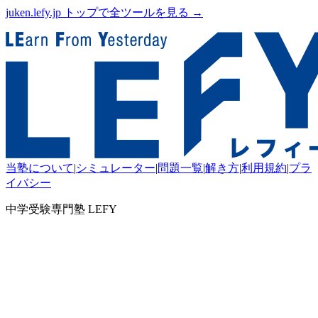
juken.lefy.jp トップで全ツールを見る →
当塾について
|
シミュレーター
|
問題一覧
|
解き方
|
利用規約
|
プラ
イバシー
中学受験専門塾 LEFY