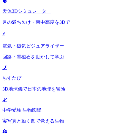
🌒
天体3Dシミュレーター
月の満ち欠け・南中高度を3Dで
⚡
電気・磁気ビジュアライザー
回路・電磁石を動かして学ぶ
🗾
ちずたび
3D地球儀で日本の地理を冒険
🌿
中学受験 生物図鑑
実写真と動く図で覚える生物
🏯