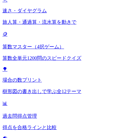
速さ・ダイヤグラム
旅人算・通過算・流水算を動きで
🪙
算数マスター（4択ゲーム）
算数全単元1200問のスピードクイズ
🌳
場合の数プリント
樹形図の書き出しで学ぶ全12テーマ
📊
過去問得点管理
得点を合格ラインと比較