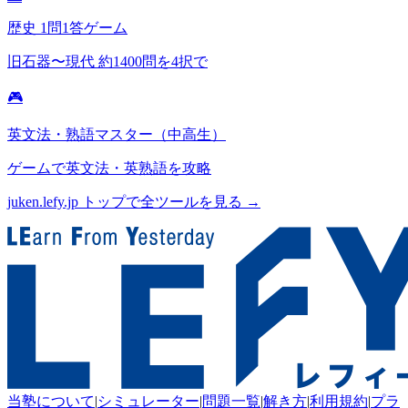
歴史 1問1答ゲーム
旧石器〜現代 約1400問を4択で
🎮
英文法・熟語マスター（中高生）
ゲームで英文法・英熟語を攻略
juken.lefy.jp トップで全ツールを見る →
当塾について
|
シミュレーター
|
問題一覧
|
解き方
|
利用規約
|
プラ