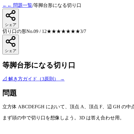
←
← 問題一覧
/
等脚台形になる切り口
シェア
切り口の形
No.09 / 12
★★★
★★★★
3
/7
シェア
等脚台形になる切り口
📐 解き方ガイド（3原則） →
問題
立方体 ABCDEFGH において、頂点 A、頂点 F、辺 G
まず頭の中で切り口を想像しよう。
3D は答え合わせ用。