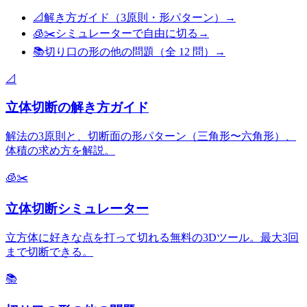
📐
解き方ガイド（3原則・形パターン）
→
🧊✂️
シミュレーターで自由に切る
→
📚
切り口の形
の他の問題（全
12
問）
→
📐
立体切断の解き方ガイド
解法の3原則と、切断面の形パターン（三角形〜六角形）、
体積の求め方を解説。
🧊✂️
立体切断シミュレーター
立方体に好きな点を打って切れる無料の3Dツール。最大3回
まで切断できる。
📚