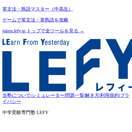
英文法・熟語マスター（中高生）
ゲームで英文法・英熟語を攻略
juken.lefy.jp トップで全ツールを見る →
当塾について
|
シミュレーター
|
問題一覧
|
解き方
|
利用規約
|
プラ
イバシー
中学受験専門塾 LEFY