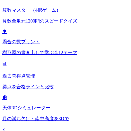
算数マスター（4択ゲーム）
算数全単元1200問のスピードクイズ
🌳
場合の数プリント
樹形図の書き出しで学ぶ全12テーマ
📊
過去問得点管理
得点を合格ラインと比較
🌒
天体3Dシミュレーター
月の満ち欠け・南中高度を3Dで
⚡