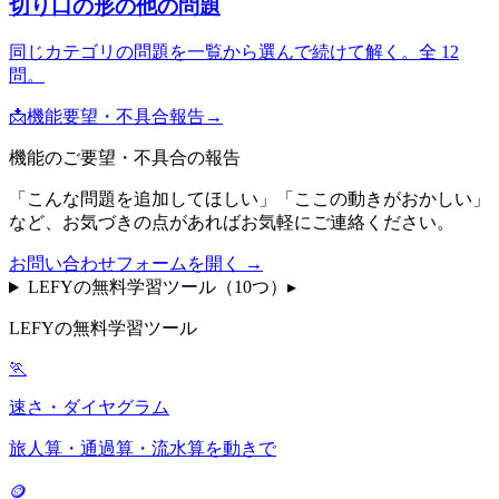
切り口の形
の他の問題
同じカテゴリの問題を一覧から選んで続けて解く。全
12
問。
📩
機能要望・不具合報告
→
機能のご要望・不具合の報告
「こんな問題を追加してほしい」「ここの動きがおかしい」
など、お気づきの点があればお気軽にご連絡ください。
お問い合わせフォームを開く →
LEFYの無料学習ツール（
10
つ）
▸
LEFYの無料学習ツール
🏃
速さ・ダイヤグラム
旅人算・通過算・流水算を動きで
🪙