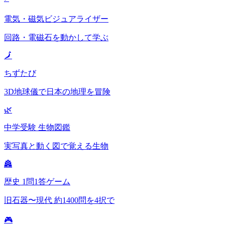
電気・磁気ビジュアライザー
回路・電磁石を動かして学ぶ
🗾
ちずたび
3D地球儀で日本の地理を冒険
🌿
中学受験 生物図鑑
実写真と動く図で覚える生物
🏯
歴史 1問1答ゲーム
旧石器〜現代 約1400問を4択で
🎮