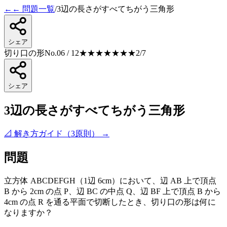
←
← 問題一覧
/
3辺の長さがすべてちがう三角形
シェア
切り口の形
No.06 / 12
★★
★★★★★
2
/7
シェア
3辺の長さがすべてちがう三角形
📐 解き方ガイド（3原則） →
問題
立方体 ABCDEFGH（1辺 6cm）において、辺 AB 上で頂点
B から 2cm の点 P、辺 BC の中点 Q、辺 BF 上で頂点 B から
4cm の点 R を通る平面で切断したとき、切り口の形は何に
なりますか？