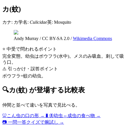
カ(蚊)
カナ:
カ
学名:
Culicidae
英:
Mosquito
Andy Murray
/
CC BY-SA 2.0
/
Wikimedia Commons
⭐ 中受で問われるポイント
完全変態。幼虫はボウフラ(水中)。メスのみ吸血。刺して吸
う口。
⚠️ 引っかけ・誤答ポイント
ボウフラ=蚊の幼虫。
🔍
カ(蚊)
が登場する比較表
仲間と並べて違いを写真で見比べる。
🦷
こん虫の口の形
→
🐛🦋
幼虫⇔成虫の食べ物
→
📷 一問一答クイズで腕試し →