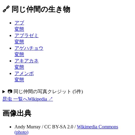
🔗 同じ仲間の生き物
アブ
変態
アブラゼミ
変態
アゲハチョウ
変態
アキアカネ
変態
アメンボ
変態
📷 同じ仲間の写真クレジット
(
5
件)
昆虫
一覧へ
Wikipedia ↗
画像出典
Andy Murray
/
CC BY-SA 2.0
/
Wikimedia Commons
(
photo
)