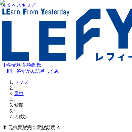
本文へスキップ
中学受験 生物図鑑
一問一答
ずかん
語呂
しくみ
トップ
›
昆虫
›
変態
›
カ(蚊)
🐛
昆虫
変態
完全変態
頻度
A