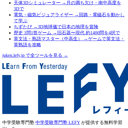
天体3Dシミュレーター
→
月の満ち欠け・南中高度を
3Dで
電気・磁気ビジュアライザー
→
回路・電磁石を動かし
て学ぶ
ちずたび
→
3D地球儀で日本の地理を冒険
歴史 1問1答ゲーム
→
旧石器〜現代 約1400問を4択で
英文法・熟語マスター（中高生）
→
ゲームで英文法・
英熟語を攻略
juken.lefy.jp で全ツールを見る →
中学受験専門塾
中学受験専門塾 LEFY
が提供する無料学習