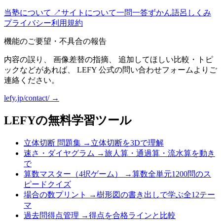
当塾について ↗
サイトについて
一問一答
ずかん
語呂
しくみ
プライバシー
利用規約
機能のご要望・不具合の報告
内容の誤り、 画像差替の指摘、 追加してほしい比較・トピ
ックなどがあれば、 LEFY 公式の問い合わせフォームよりご
連絡ください。
lefy.jp/contact/ →
LEFYの無料学習ツール
立体切断 問題集
→
立体切断を3Dで理解
速さ・ダイヤグラム
→
旅人算・通過算・流水算を動き
で
算数マスター（4択ゲーム）
→
算数全単元1200問のス
ピードクイズ
場合の数プリント
→
樹形図の書き出しで学ぶ全12テー
マ
過去問得点管理
→
得点を合格ラインと比較