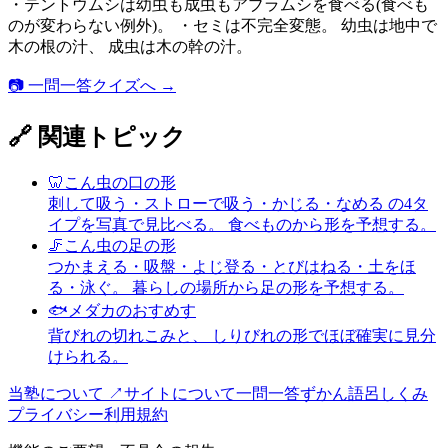
・テントウムシは幼虫も成虫もアブラムシを食べる(食べも
のが変わらない例外)。 ・セミは不完全変態。 幼虫は地中で
木の根の汁、 成虫は木の幹の汁。
📷 一問一答クイズへ →
🔗 関連トピック
🦷
こん虫の口の形
刺して吸う・ストローで吸う・かじる・なめる の4タ
イプを写真で見比べる。 食べものから形を予想する。
🦵
こん虫の足の形
つかまえる・吸盤・よじ登る・とびはねる・土をほ
る・泳ぐ。 暮らしの場所から足の形を予想する。
🐟
メダカのおすめす
背びれの切れこみと、 しりびれの形でほぼ確実に見分
けられる。
当塾について ↗
サイトについて
一問一答
ずかん
語呂
しくみ
プライバシー
利用規約