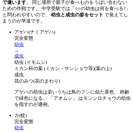
で違います
。 同じ場所で親子が食べものをうばい合わない
ための作戦です。 中学受験では「○○の幼虫は何を食べる?」
と問われやすいので、
幼虫と成虫の姿をセット
で覚えてし
まうのが早道です。
アゲハ(ナミアゲハ)
完全変態
幼虫
→
成虫
幼虫 (イモムシ)
ミカン科の葉 (ミカン・サンショウ等)
(
葉の上
)
成虫
花のみつ
(
花のまわり
)
アゲハの幼虫は若いうちは鳥のフンに似た茶色、 終齢
で緑色になる。 「アオムシ」 はモンシロチョウの幼虫
を指すのが通例。
カ(蚊)
完全変態
幼虫