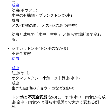
→
成虫
幼虫(ボウフラ)
水中の有機物・プランクトン
(
水中
)
成虫
メス=動物の血、 オス=花のみつ
(
空中
)
幼虫と成虫で「水中→空中」 と暮らす場所まで変わ
る。
シオカラトンボ(トンボのなかま)
不完全変態
幼虫
→
成虫
幼虫(ヤゴ)
オタマジャクシ・小魚・水中昆虫
(
水中
)
成虫
生きた虫(他のチョウ・カなど)
(
空中
)
トンボは
不完全変態
なのに、 ヤゴ(水中・肉食)から成
虫(空中・肉食)へと暮らす場所まで大きく変わる例
外。