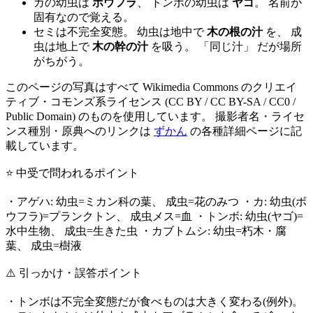
カの幼虫は
ボウフラ
、 トンボの幼虫は
ヤゴ
。 名前が
固有なので覚える。
セミは不完全変態。 幼虫は地中で
木の根の汁
を、 成
虫は地上で
木の幹の汁
を吸う。 「同じ汁」 だが場所
がちがう。
このページの写真はすべて Wikimedia Commons のクリエイ
ティブ・コモンズ系ライセンス (CC BY / CC BY-SA / CC0 /
Public Domain) のものを使用しています。 撮影者名・ライセ
ンス種別・原典へのリンクは
ずかん
の各種詳細ページに記
載しています。
⭐ 中受で問われるポイント
・アゲハ: 幼虫=ミカン科の葉、 成虫=花のみつ ・カ: 幼虫(ボ
ウフラ)=プランクトン、 成虫メス=血 ・トンボ: 幼虫(ヤゴ)=
水中生物、 成虫=生きた虫 ・カブトムシ: 幼虫=朽木・腐
葉、 成虫=樹液
⚠️ 引っかけ・誤答ポイント
・トンボは不完全変態だが食べものは大きく変わる(例外)。