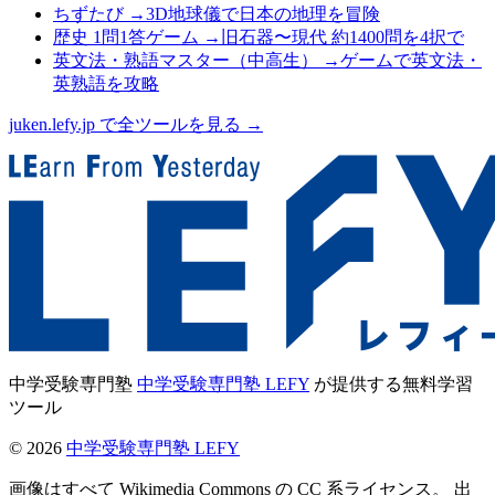
ちずたび
→
3D地球儀で日本の地理を冒険
歴史 1問1答ゲーム
→
旧石器〜現代 約1400問を4択で
英文法・熟語マスター（中高生）
→
ゲームで英文法・
英熟語を攻略
juken.lefy.jp で全ツールを見る →
中学受験専門塾
中学受験専門塾 LEFY
が提供する無料学習
ツール
©
2026
中学受験専門塾 LEFY
画像はすべて Wikimedia Commons の CC 系ライセンス。 出