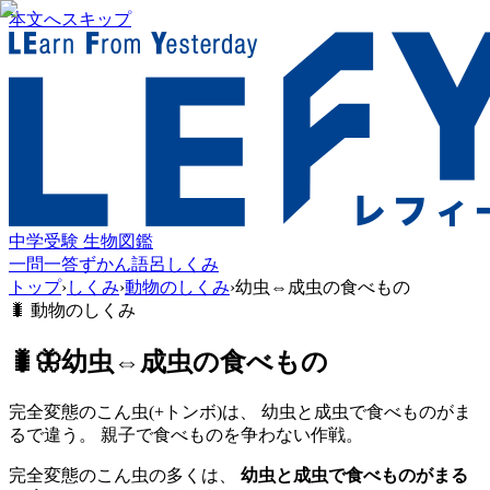
本文へスキップ
中学受験 生物図鑑
一問一答
ずかん
語呂
しくみ
トップ
›
しくみ
›
動物のしくみ
›
幼虫⇔成虫の食べもの
🐛
動物のしくみ
🐛🦋
幼虫⇔成虫の食べもの
完全変態のこん虫(+トンボ)は、 幼虫と成虫で食べものがま
るで違う。 親子で食べものを争わない作戦。
完全変態のこん虫の多くは、
幼虫と成虫で食べものがまる