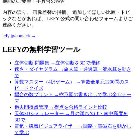
機能のご要望・不具合の報告
内容の誤り、 画像差替の指摘、 追加してほしい比較・トピ
ックなどがあれば、 LEFY 公式の問い合わせフォームよりご
連絡ください。
lefy.jp/contact/ →
LEFYの無料学習ツール
立体切断 問題集
→
立体切断を3Dで理解
速さ・ダイヤグラム
→
旅人算・通過算・流水算を動き
で
算数マスター（4択ゲーム）
→
算数全単元1200問のス
ピードクイズ
場合の数プリント
→
樹形図の書き出しで学ぶ全12テー
マ
過去問得点管理
→
得点を合格ラインと比較
天体3Dシミュレーター
→
月の満ち欠け・南中高度を
3Dで
電気・磁気ビジュアライザー
→
回路・電磁石を動かし
て学ぶ