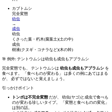
カブトムシ
完全変態
幼虫
→
成虫
幼虫
くさった葉・朽木(腐葉土)
(
土の中
)
成虫
樹液(クヌギ・コナラなど)
(
木の幹
)
🎯 例外: テントウムシは幼虫も成虫もアブラムシ
完全変態でも、 テントウムシは
幼虫も成虫もアブラムシ
を
食べます。 「食べものが変わる」 は多くの例にあてはまる
が、 必ずではないと覚えましょう。
引っかけポイント
トンボは不完全変態
だが、 幼虫(ヤゴ)と成虫で食べも
のが変わる珍しいタイプ。 「変態と食べものの変化」
は別の話。