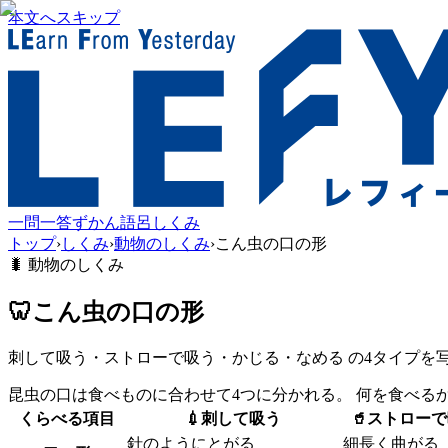
本文へスキップ
一問一答
ずかん
語呂
しくみ
トップ
›
しくみ
›
動物のしくみ
›
こん虫の口の形
🐛
動物のしくみ
🦷
こん虫の口の形
刺して吸う・ストローで吸う・かじる・なめる の4タイプを
昆虫の口は食べものに合わせて4つに分かれる。 何を食べる
くらべる項目
💉
刺して吸う
🥤
ストローで
針のようにとがる
細長く曲がる