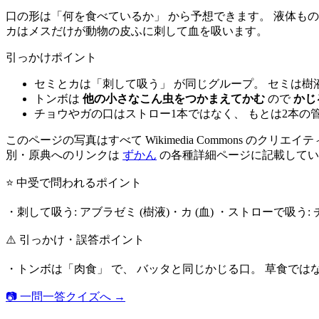
口の形は「何を食べているか」 から予想できます。 液体も
カはメスだけが動物の皮ふに刺して血を吸います。
引っかけポイント
セミとカは「刺して吸う」 が同じグループ。 セミは樹
トンボは
他の小さなこん虫をつかまえてかむ
ので
かじ
チョウやガの口はストロー1本ではなく、 もとは2本の
このページの写真はすべて Wikimedia Commons のクリエイティ
別・原典へのリンクは
ずかん
の各種詳細ページに記載してい
⭐ 中受で問われるポイント
・刺して吸う: アブラゼミ (樹液)・カ (血) ・ストローで吸う: 
⚠️ 引っかけ・誤答ポイント
・トンボは「肉食」 で、 バッタと同じかじる口。 草食では
📷 一問一答クイズへ →