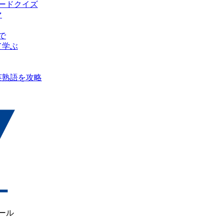
ピードクイズ
マ
で
て学ぶ
英熟語を攻略
ール