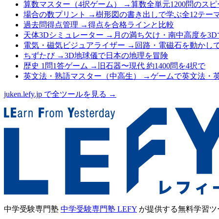
算数マスター（4択ゲーム）
→
算数全単元1200問のス
場合の数プリント
→
樹形図の書き出しで学ぶ全12テー
過去問得点管理
→
得点を合格ラインと比較
天体3Dシミュレーター
→
月の満ち欠け・南中高度を3D
電気・磁気ビジュアライザー
→
回路・電磁石を動かし
ちずたび
→
3D地球儀で日本の地理を冒険
歴史 1問1答ゲーム
→
旧石器〜現代 約1400問を4択で
英文法・熟語マスター（中高生）
→
ゲームで英文法・
juken.lefy.jp で全ツールを見る →
中学受験専門塾
中学受験専門塾 LEFY
が提供する無料学習ツ