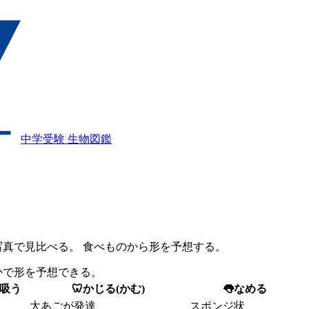
中学受験 生物図鑑
写真で見比べる。 食べものから形を予想する。
かで形を予想できる。
吸う
🦷
かじる(かむ)
👅
なめる
大あごが発達
スポンジ状