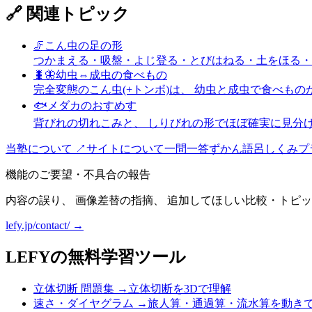
🔗 関連トピック
🦵
こん虫の足の形
つかまえる・吸盤・よじ登る・とびはねる・土をほる・
🐛🦋
幼虫⇔成虫の食べもの
完全変態のこん虫(+トンボ)は、 幼虫と成虫で食べも
🐟
メダカのおすめす
背びれの切れこみと、 しりびれの形でほぼ確実に見分
当塾について ↗
サイトについて
一問一答
ずかん
語呂
しくみ
プ
機能のご要望・不具合の報告
内容の誤り、 画像差替の指摘、 追加してほしい比較・トピッ
lefy.jp/contact/ →
LEFYの無料学習ツール
立体切断 問題集
→
立体切断を3Dで理解
速さ・ダイヤグラム
→
旅人算・通過算・流水算を動き