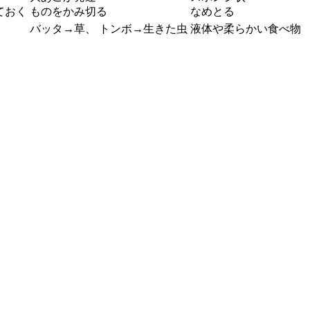
ておく
ものをかみ切る
なめとる
バッタ→草、 トンボ→生きた虫
液体や柔らかい食べ物