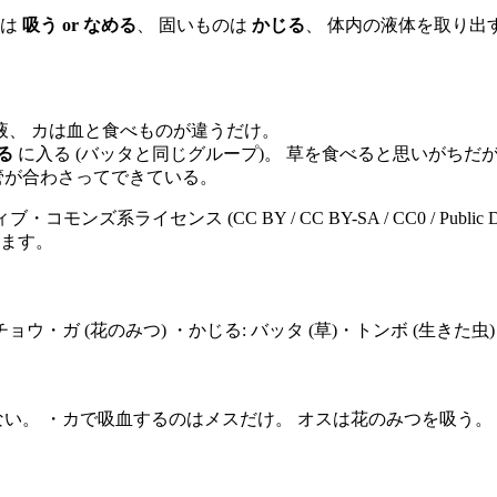
のは
吸う or なめる
、 固いものは
かじる
、 体内の液体を取り出
液、 カは血と食べものが違うだけ。
る
に入る (バッタと同じグループ)。 草を食べると思いがちだ
管が合わさってできている。
ブ・コモンズ系ライセンス (CC BY / CC BY-SA / CC0 / P
ます。
チョウ・ガ (花のみつ) ・かじる: バッタ (草)・トンボ (生きた虫)
ない。 ・カで吸血するのはメスだけ。 オスは花のみつを吸う