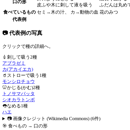
口の形
皮ふや木に刺して液を吸う
ふだんは丸め
食べているもの
セミ→木の汁、 カ→動物の血
花のみつ
代表例
📷 代表例の写真
クリックで種の詳細へ。
💉
刺して吸う
2
種
アブラゼミ
カ(アカイエカ)
🥤
ストローで吸う
1
種
モンシロチョウ
🦷
かじる(かむ)
2
種
トノサマバッタ
シオカラトンボ
👅
なめる
1
種
ハエ
📷 画像クレジット (Wikimedia Commons)
(
6
件)
🎯 食べもの → 口の形