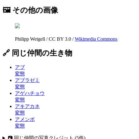
🖼 その他の画像
Philipp Weigell
/
CC BY 3.0
/
Wikimedia Commons
🔗 同じ仲間の生き物
アブ
変態
アブラゼミ
変態
アゲハチョウ
変態
アキアカネ
変態
アメンボ
変態
📷 同じ仲間の写真クレジット
(
5
件)