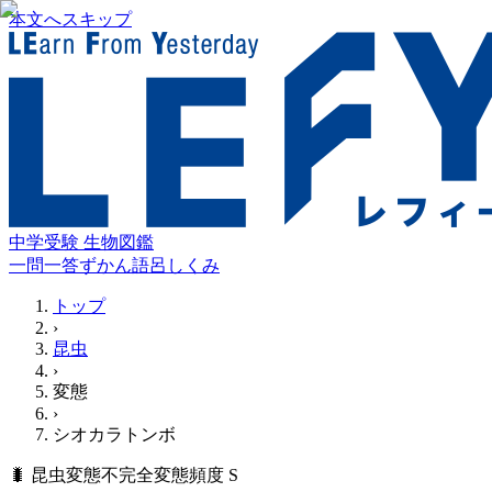
本文へスキップ
中学受験 生物図鑑
一問一答
ずかん
語呂
しくみ
トップ
›
昆虫
›
変態
›
シオカラトンボ
🐛
昆虫
変態
不完全変態
頻度
S