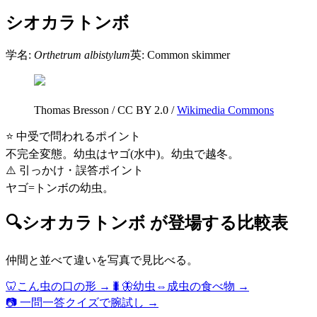
シオカラトンボ
学名:
Orthetrum albistylum
英:
Common skimmer
Thomas Bresson
/
CC BY 2.0
/
Wikimedia Commons
⭐ 中受で問われるポイント
不完全変態。幼虫はヤゴ(水中)。幼虫で越冬。
⚠️ 引っかけ・誤答ポイント
ヤゴ=トンボの幼虫。
🔍
シオカラトンボ
が登場する比較表
仲間と並べて違いを写真で見比べる。
🦷
こん虫の口の形
→
🐛🦋
幼虫⇔成虫の食べ物
→
📷 一問一答クイズで腕試し →