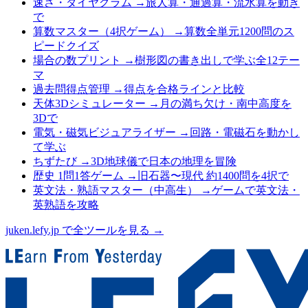
速さ・ダイヤグラム
→
旅人算・通過算・流水算を動き
で
算数マスター（4択ゲーム）
→
算数全単元1200問のス
ピードクイズ
場合の数プリント
→
樹形図の書き出しで学ぶ全12テー
マ
過去問得点管理
→
得点を合格ラインと比較
天体3Dシミュレーター
→
月の満ち欠け・南中高度を
3Dで
電気・磁気ビジュアライザー
→
回路・電磁石を動かし
て学ぶ
ちずたび
→
3D地球儀で日本の地理を冒険
歴史 1問1答ゲーム
→
旧石器〜現代 約1400問を4択で
英文法・熟語マスター（中高生）
→
ゲームで英文法・
英熟語を攻略
juken.lefy.jp で全ツールを見る →