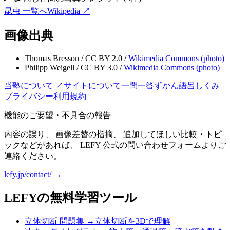
昆虫
一覧へ
Wikipedia ↗
画像出典
Thomas Bresson
/
CC BY 2.0
/
Wikimedia Commons (
photo
)
Philipp Weigell
/
CC BY 3.0
/
Wikimedia Commons (
photo
)
当塾について ↗
サイトについて
一問一答
ずかん
語呂
しくみ
プライバシー
利用規約
機能のご要望・不具合の報告
内容の誤り、 画像差替の指摘、 追加してほしい比較・トピ
ックなどがあれば、 LEFY 公式の問い合わせフォームよりご
連絡ください。
lefy.jp/contact/ →
LEFYの無料学習ツール
立体切断 問題集
→
立体切断を3Dで理解