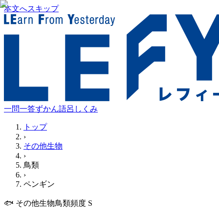
本文へスキップ
一問一答
ずかん
語呂
しくみ
トップ
›
その他生物
›
鳥類
›
ペンギン
🐟
その他生物
鳥類
頻度
S