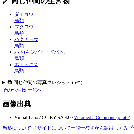
🔗 同じ仲間の生き物
ダチョウ
鳥類
フクロウ
鳥類
ハクチョウ
鳥類
ハト(キジバト・ドバト)
鳥類
ホトトギス
鳥類
📷 同じ仲間の写真クレジット
(
5
件)
その他生物
一覧へ
画像出典
Virtual-Pano
/
CC BY-SA 4.0
/
Wikimedia Commons (
photo
)
当塾について ↗
サイトについて
一問一答
ずかん
語呂
しくみ
プ