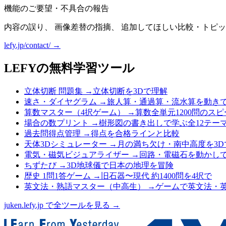
機能のご要望・不具合の報告
内容の誤り、 画像差替の指摘、 追加してほしい比較・トピッ
lefy.jp/contact/ →
LEFYの無料学習ツール
立体切断 問題集
→
立体切断を3Dで理解
速さ・ダイヤグラム
→
旅人算・通過算・流水算を動き
算数マスター（4択ゲーム）
→
算数全単元1200問のス
場合の数プリント
→
樹形図の書き出しで学ぶ全12テー
過去問得点管理
→
得点を合格ラインと比較
天体3Dシミュレーター
→
月の満ち欠け・南中高度を3D
電気・磁気ビジュアライザー
→
回路・電磁石を動かし
ちずたび
→
3D地球儀で日本の地理を冒険
歴史 1問1答ゲーム
→
旧石器〜現代 約1400問を4択で
英文法・熟語マスター（中高生）
→
ゲームで英文法・
juken.lefy.jp で全ツールを見る →