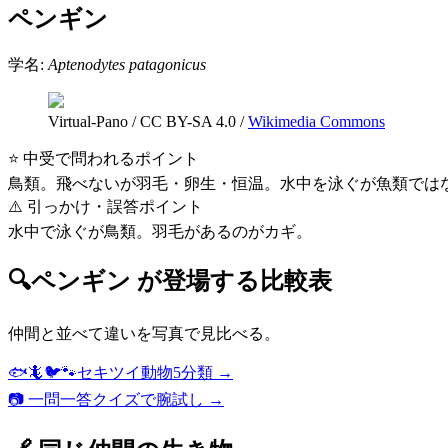
ペンギン
学名:
Aptenodytes patagonicus
Virtual-Pano
/
CC BY-SA 4.0
/
Wikimedia Commons
⭐ 中受で問われるポイント
鳥類。飛べないが羽毛・卵生・恒温。水中を泳ぐが魚類では
⚠️ 引っかけ・誤答ポイント
水中で泳ぐが鳥類。羽毛があるのがカギ。
🔍
ペンギン
が登場する比較表
仲間と並べて違いを写真で見比べる。
🐟🦎🐦🐾
セキツイ動物5分類
→
📷 一問一答クイズで腕試し →