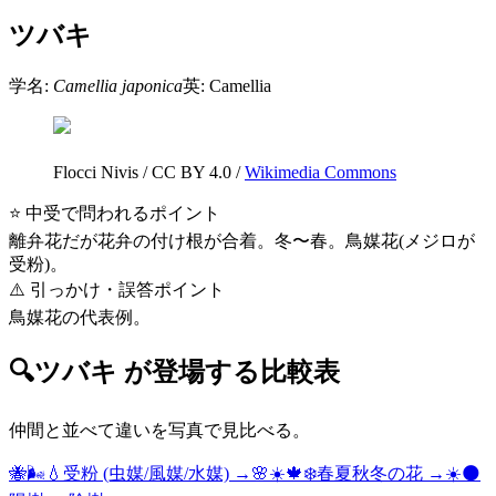
ツバキ
学名:
Camellia japonica
英:
Camellia
Flocci Nivis
/
CC BY 4.0
/
Wikimedia Commons
⭐ 中受で問われるポイント
離弁花だが花弁の付け根が合着。冬〜春。鳥媒花(メジロが
受粉)。
⚠️ 引っかけ・誤答ポイント
鳥媒花の代表例。
🔍
ツバキ
が登場する比較表
仲間と並べて違いを写真で見比べる。
🐝🌬️💧
受粉 (虫媒/風媒/水媒)
→
🌸☀️🍁❄️
春夏秋冬の花
→
☀️🌑