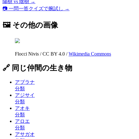
陽樹 vs 陰樹
→
📷 一問一答クイズで腕試し →
🖼 その他の画像
Flocci Nivis
/
CC BY 4.0
/
Wikimedia Commons
🔗 同じ仲間の生き物
アブラナ
分類
アジサイ
分類
アオキ
分類
アロエ
分類
アサガオ