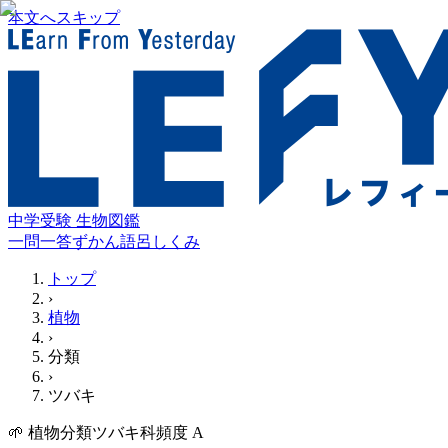
本文へスキップ
中学受験 生物図鑑
一問一答
ずかん
語呂
しくみ
トップ
›
植物
›
分類
›
ツバキ
🌱
植物
分類
ツバキ科
頻度
A