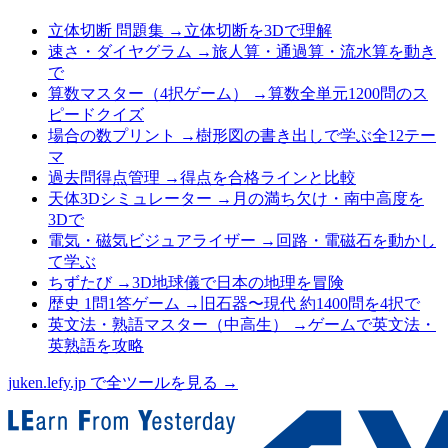
立体切断 問題集
→
立体切断を3Dで理解
速さ・ダイヤグラム
→
旅人算・通過算・流水算を動き
で
算数マスター（4択ゲーム）
→
算数全単元1200問のス
ピードクイズ
場合の数プリント
→
樹形図の書き出しで学ぶ全12テー
マ
過去問得点管理
→
得点を合格ラインと比較
天体3Dシミュレーター
→
月の満ち欠け・南中高度を
3Dで
電気・磁気ビジュアライザー
→
回路・電磁石を動かし
て学ぶ
ちずたび
→
3D地球儀で日本の地理を冒険
歴史 1問1答ゲーム
→
旧石器〜現代 約1400問を4択で
英文法・熟語マスター（中高生）
→
ゲームで英文法・
英熟語を攻略
juken.lefy.jp で全ツールを見る →