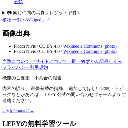
分類
📷 同じ仲間の写真クレジット
(
5
件)
植物
一覧へ
Wikipedia ↗
画像出典
Flocci Nivis
/
CC BY 4.0
/
Wikimedia Commons (
photo
)
Flocci Nivis
/
CC BY 4.0
/
Wikimedia Commons (
photo
)
当塾について ↗
サイトについて
一問一答
ずかん
語呂
しくみ
プライバシー
利用規約
機能のご要望・不具合の報告
内容の誤り、 画像差替の指摘、 追加してほしい比較・トピ
ックなどがあれば、 LEFY 公式の問い合わせフォームよりご
連絡ください。
lefy.jp/contact/ →
LEFYの無料学習ツール