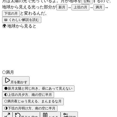
月は太陽の光で光っているよ。月が地球を
するので、
公転
地球から見える光った部分が
→
→
→
新月
上弦の月
満月
と変わるんだ。
下弦の月
📖 くわしい解説を読む
🌍 地球から見ると
🌕
満月
月を動かす
🌑
新月
太陽と同じ向き。昼にあって見えない
🌓
上弦の月
夕方、南の空に半月
🌕
満月
夜じゅう見える、まんまるな月
🌗
下弦の月
明け方、南の空に半月