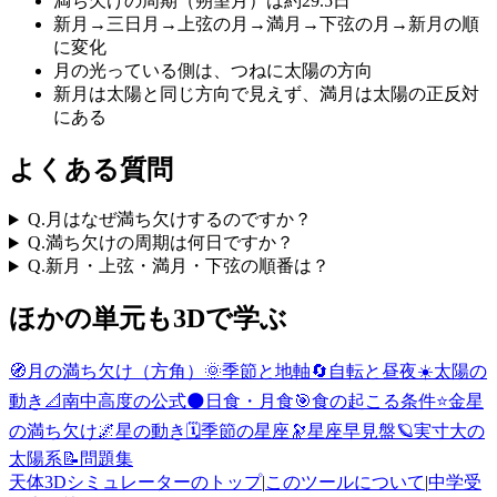
満ち欠けの周期（朔望月）は約29.5日
新月→三日月→上弦の月→満月→下弦の月→新月の順
に変化
月の光っている側は、つねに太陽の方向
新月は太陽と同じ方向で見えず、満月は太陽の正反対
にある
よくある質問
Q.
月はなぜ満ち欠けするのですか？
Q.
満ち欠けの周期は何日ですか？
Q.
新月・上弦・満月・下弦の順番は？
ほかの単元も3Dで学ぶ
🧭
月の満ち欠け（方角）
🌞
季節と地軸
🔄
自転と昼夜
☀️
太陽の
動き
📐
南中高度の公式
🌑
日食・月食
🎯
食の起こる条件
⭐
金星
の満ち欠け
🌌
星の動き
🗓️
季節の星座
🔭
星座早見盤
🪐
実寸大の
太陽系
📝
問題集
天体3Dシミュレーターのトップ
|
このツールについて
|
中学受