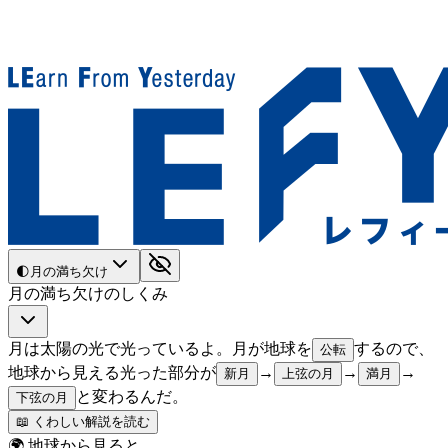
🌓
月の満ち欠け
月の満ち欠けのしくみ
月は太陽の光で光っているよ。月が地球を
するので、
公転
地球から見える光った部分が
→
→
→
新月
上弦の月
満月
と変わるんだ。
下弦の月
📖 くわしい解説を読む
🌍 地球から見ると