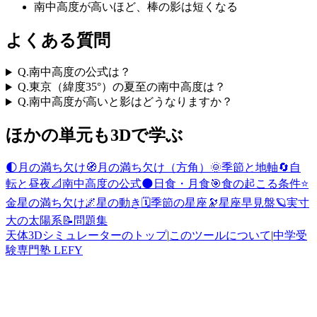
南中高度が高いほど、棒の影は短くなる
よくある質問
Q.
南中高度の公式は？
Q.
東京（緯度35°）の夏至の南中高度は？
Q.
南中高度が高いと影はどうなりますか？
ほかの単元も3Dで学ぶ
🌓
月の満ち欠け
🧭
月の満ち欠け（方角）
🌞
季節と地軸
🔄
自
転と昼夜
📐
南中高度の公式
🌑
日食・月食
🎯
食の起こる条件
⭐
金星の満ち欠け
🌌
星の動き
🗓️
季節の星座
🔭
星座早見盤
🪐
実寸
大の太陽系
📝
問題集
天体3Dシミュレーターのトップ
|
このツールについて
|
中学受
験専門塾 LEFY