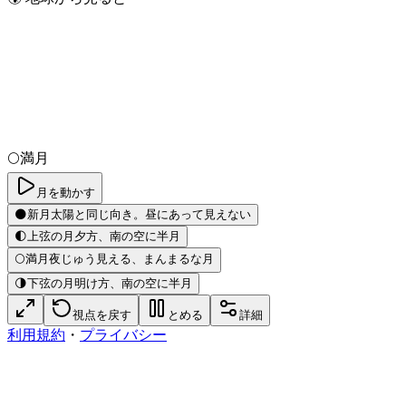
🌕
満月
月を動かす
🌑
新月
太陽と同じ向き。昼にあって見えない
🌓
上弦の月
夕方、南の空に半月
🌕
満月
夜じゅう見える、まんまるな月
🌗
下弦の月
明け方、南の空に半月
視点を戻す
とめる
詳細
利用規約
・
プライバシー