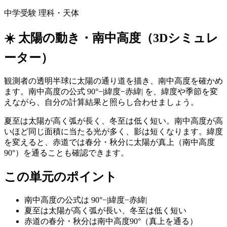
中学受験 理科・天体
☀️
太陽の動き・南中高度（3Dシミュレ
ーター）
観測者の透明半球に太陽の通り道を描き、南中高度を確かめ
ます。南中高度の公式 90°−|緯度−赤緯| を、緯度や季節を変
えながら、自分の計算結果と照らし合わせましょう。
夏至は太陽が高く弧が長く、冬至は低く短い。南中高度が高
いほど同じ面積に当たる光が多く、影は短くなります。緯度
を変えると、赤道では春分・秋分に太陽が真上（南中高度
90°）を通ることも確認できます。
この単元のポイント
南中高度の公式は 90°−|緯度−赤緯|
夏至は太陽が高く弧が長い、冬至は低く短い
赤道の春分・秋分は南中高度90°（真上を通る）