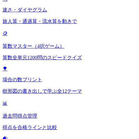
速さ・ダイヤグラム
旅人算・通過算・流水算を動きで
🪙
算数マスター（4択ゲーム）
算数全単元1200問のスピードクイズ
🌳
場合の数プリント
樹形図の書き出しで学ぶ全12テーマ
📊
過去問得点管理
得点を合格ラインと比較
🌒