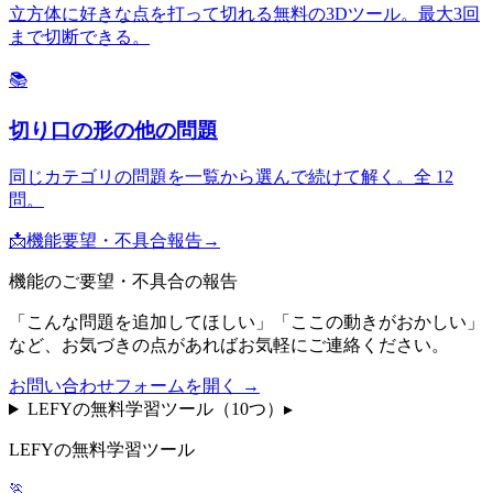
立方体に好きな点を打って切れる無料の3Dツール。最大3回
まで切断できる。
📚
切り口の形
の他の問題
同じカテゴリの問題を一覧から選んで続けて解く。全
12
問。
📩
機能要望・不具合報告
→
機能のご要望・不具合の報告
「こんな問題を追加してほしい」「ここの動きがおかしい」
など、お気づきの点があればお気軽にご連絡ください。
お問い合わせフォームを開く →
LEFYの無料学習ツール（
10
つ）
▸
LEFYの無料学習ツール
🏃