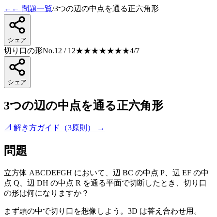
←
← 問題一覧
/
3つの辺の中点を通る正六角形
シェア
切り口の形
No.12 / 12
★★★★
★★★
4
/7
シェア
3つの辺の中点を通る正六角形
📐 解き方ガイド（3原則） →
問題
立方体 ABCDEFGH において、辺 BC の中点 P、辺 EF の中
点 Q、辺 DH の中点 R を通る平面で切断したとき、切り口
の形は何になりますか？
まず頭の中で切り口を想像しよう。
3D は答え合わせ用。