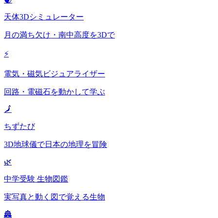
天体3Dシミュレーター
月の満ち欠け・南中高度を3Dで
⚡
電気・磁気ビジュアライザー
回路・電磁石を動かして学ぶ
🗾
ちずたび
3D地球儀で日本の地理を冒険
🌿
中学受験 生物図鑑
実写真と動く図で覚える生物
🏯