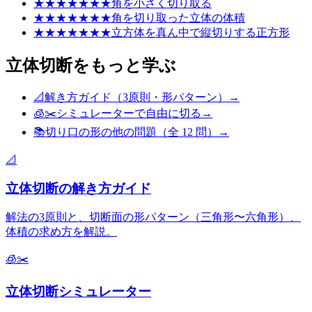
★
★★★★★★
角を小さく切り取る
★★
★★★★★
角を切り取った立体の体積
★★
★★★★★
立方体を真ん中で縦切りする正方形
立体切断をもっと学ぶ
📐
解き方ガイド（3原則・形パターン）
→
🧊✂️
シミュレーターで自由に切る
→
📚
切り口の形
の他の問題（全
12
問）
→
📐
立体切断の解き方ガイド
解法の3原則と、切断面の形パターン（三角形〜六角形）、
体積の求め方を解説。
🧊✂️
立体切断シミュレーター