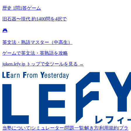
歴史 1問1答ゲーム
旧石器〜現代 約1400問を4択で
🎮
英文法・熟語マスター（中高生）
ゲームで英文法・英熟語を攻略
juken.lefy.jp トップで全ツールを見る →
当塾について
|
シミュレーター
|
問題一覧
|
解き方
|
利用規約
|
プラ