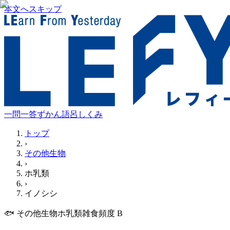
本文へスキップ
一問一答
ずかん
語呂
しくみ
トップ
›
その他生物
›
ホ乳類
›
イノシシ
🐟
その他生物
ホ乳類
雑食
頻度
B