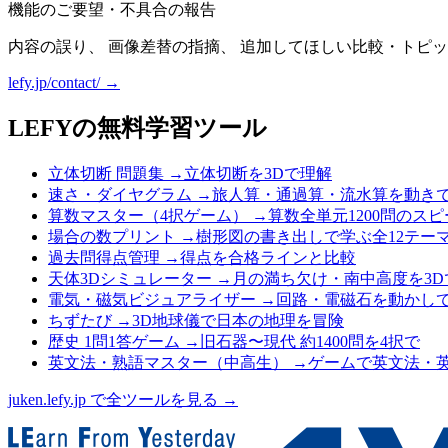
機能のご要望・不具合の報告
内容の誤り、 画像差替の指摘、 追加してほしい比較・トピッ
lefy.jp/contact/ →
LEFYの無料学習ツール
立体切断 問題集
→
立体切断を3Dで理解
速さ・ダイヤグラム
→
旅人算・通過算・流水算を動き
算数マスター（4択ゲーム）
→
算数全単元1200問のス
場合の数プリント
→
樹形図の書き出しで学ぶ全12テー
過去問得点管理
→
得点を合格ラインと比較
天体3Dシミュレーター
→
月の満ち欠け・南中高度を3D
電気・磁気ビジュアライザー
→
回路・電磁石を動かし
ちずたび
→
3D地球儀で日本の地理を冒険
歴史 1問1答ゲーム
→
旧石器〜現代 約1400問を4択で
英文法・熟語マスター（中高生）
→
ゲームで英文法・
juken.lefy.jp で全ツールを見る →