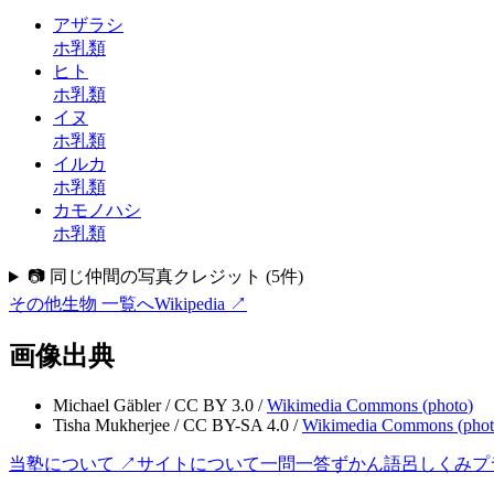
アザラシ
ホ乳類
ヒト
ホ乳類
イヌ
ホ乳類
イルカ
ホ乳類
カモノハシ
ホ乳類
📷 同じ仲間の写真クレジット
(
5
件)
その他生物
一覧へ
Wikipedia ↗
画像出典
Michael Gäbler
/
CC BY 3.0
/
Wikimedia Commons (
photo
)
Tisha Mukherjee
/
CC BY-SA 4.0
/
Wikimedia Commons (
pho
当塾について ↗
サイトについて
一問一答
ずかん
語呂
しくみ
プ