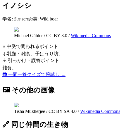
イノシシ
学名:
Sus scrofa
英:
Wild boar
Michael Gäbler
/
CC BY 3.0
/
Wikimedia Commons
⭐ 中受で問われるポイント
ホ乳類・雑食。子はうり坊。
⚠️ 引っかけ・誤答ポイント
雑食。
📷 一問一答クイズで腕試し →
🖼 その他の画像
Tisha Mukherjee
/
CC BY-SA 4.0
/
Wikimedia Commons
🔗 同じ仲間の生き物