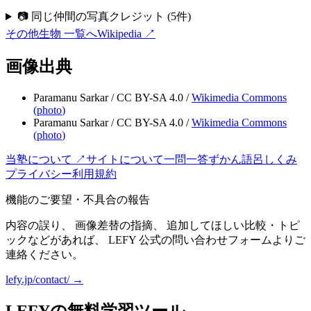
📷 同じ仲間の写真クレジット
(
5
件)
その他生物
一覧へ
Wikipedia ↗
画像出典
Paramanu Sarkar
/
CC BY-SA 4.0
/
Wikimedia Commons
(
photo
)
Paramanu Sarkar
/
CC BY-SA 4.0
/
Wikimedia Commons
(
photo
)
当塾について ↗
サイトについて
一問一答
ずかん
語呂
しくみ
プライバシー
利用規約
機能のご要望・不具合の報告
内容の誤り、 画像差替の指摘、 追加してほしい比較・トピ
ックなどがあれば、 LEFY 公式の問い合わせフォームよりご
連絡ください。
lefy.jp/contact/ →
LEFYの無料学習ツール