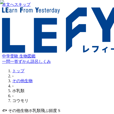
本文へスキップ
中学受験 生物図鑑
一問一答
ずかん
語呂
しくみ
トップ
›
その他生物
›
ホ乳類
›
コウモリ
🐟
その他生物
ホ乳類
飛ぶ
頻度
S