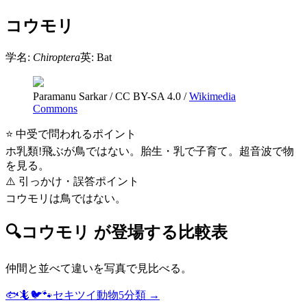
コウモリ
学名:
Chiroptera
英:
Bat
Paramanu Sarkar
/
CC BY-SA 4.0
/
Wikimedia
Commons
⭐ 中受で問われるポイント
ホ乳類!飛ぶが鳥ではない。胎生・乳で子育て。超音波で物
を見る。
⚠️ 引っかけ・誤答ポイント
コウモリは鳥ではない。
🔍
コウモリ
が登場する比較表
仲間と並べて違いを写真で見比べる。
🐟🦎🐦🐾
セキツイ動物5分類
→