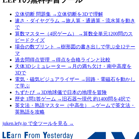
立体切断 問題集
→
立体切断を3Dで理解
速さ・ダイヤグラム
→
旅人算・通過算・流水算を動き
で
算数マスター（4択ゲーム）
→
算数全単元1200問のス
ピードクイズ
場合の数プリント
→
樹形図の書き出しで学ぶ全12テー
マ
過去問得点管理
→
得点を合格ラインと比較
天体3Dシミュレーター
→
月の満ち欠け・南中高度を
3Dで
電気・磁気ビジュアライザー
→
回路・電磁石を動かし
て学ぶ
ちずたび
→
3D地球儀で日本の地理を冒険
歴史 1問1答ゲーム
→
旧石器〜現代 約1400問を4択で
英文法・熟語マスター（中高生）
→
ゲームで英文法・
英熟語を攻略
juken.lefy.jp で全ツールを見る →