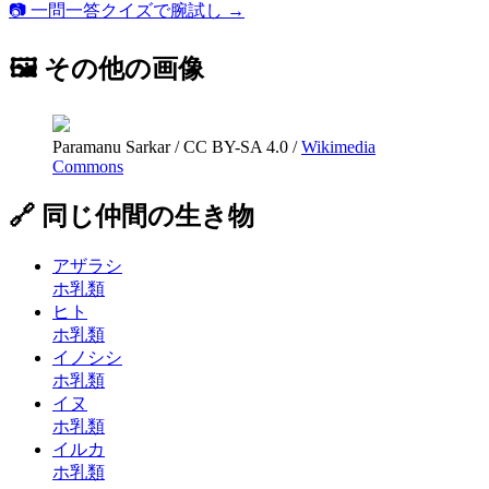
📷 一問一答クイズで腕試し →
🖼 その他の画像
Paramanu Sarkar
/
CC BY-SA 4.0
/
Wikimedia
Commons
🔗 同じ仲間の生き物
アザラシ
ホ乳類
ヒト
ホ乳類
イノシシ
ホ乳類
イヌ
ホ乳類
イルカ
ホ乳類