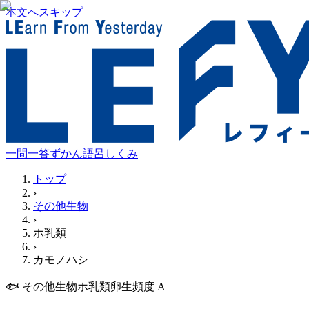
本文へスキップ
一問一答
ずかん
語呂
しくみ
トップ
›
その他生物
›
ホ乳類
›
カモノハシ
🐟
その他生物
ホ乳類
卵生
頻度
A