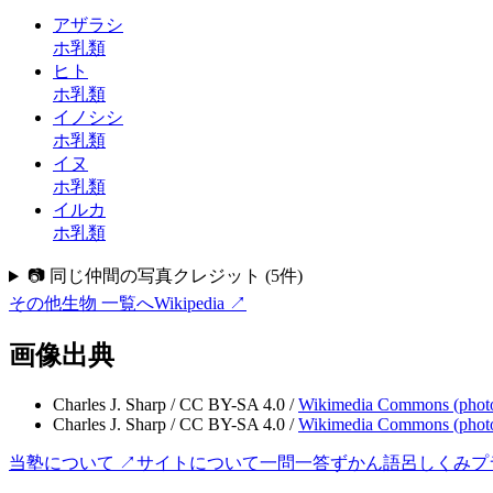
アザラシ
ホ乳類
ヒト
ホ乳類
イノシシ
ホ乳類
イヌ
ホ乳類
イルカ
ホ乳類
📷 同じ仲間の写真クレジット
(
5
件)
その他生物
一覧へ
Wikipedia ↗
画像出典
Charles J. Sharp
/
CC BY-SA 4.0
/
Wikimedia Commons (
phot
Charles J. Sharp
/
CC BY-SA 4.0
/
Wikimedia Commons (
phot
当塾について ↗
サイトについて
一問一答
ずかん
語呂
しくみ
プ