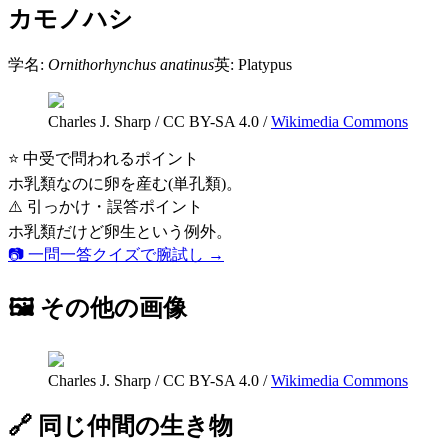
カモノハシ
学名:
Ornithorhynchus anatinus
英:
Platypus
Charles J. Sharp
/
CC BY-SA 4.0
/
Wikimedia Commons
⭐ 中受で問われるポイント
ホ乳類なのに卵を産む(単孔類)。
⚠️ 引っかけ・誤答ポイント
ホ乳類だけど卵生という例外。
📷 一問一答クイズで腕試し →
🖼 その他の画像
Charles J. Sharp
/
CC BY-SA 4.0
/
Wikimedia Commons
🔗 同じ仲間の生き物