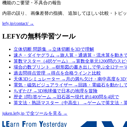
機能のご要望・不具合の報告
内容の誤り、 画像差替の指摘、 追加してほしい比較・トピッ
lefy.jp/contact/ →
LEFYの無料学習ツール
立体切断 問題集
→
立体切断を3Dで理解
速さ・ダイヤグラム
→
旅人算・通過算・流水算を動き
算数マスター（4択ゲーム）
→
算数全単元1200問のス
場合の数プリント
→
樹形図の書き出しで学ぶ全12テー
過去問得点管理
→
得点を合格ラインと比較
天体3Dシミュレーター
→
月の満ち欠け・南中高度を3D
電気・磁気ビジュアライザー
→
回路・電磁石を動かし
ちずたび
→
3D地球儀で日本の地理を冒険
歴史 1問1答ゲーム
→
旧石器〜現代 約1400問を4択で
英文法・熟語マスター（中高生）
→
ゲームで英文法・
juken.lefy.jp で全ツールを見る →