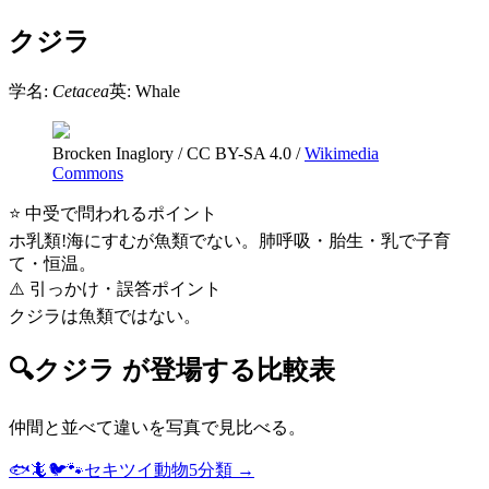
クジラ
学名:
Cetacea
英:
Whale
Brocken Inaglory
/
CC BY-SA 4.0
/
Wikimedia
Commons
⭐ 中受で問われるポイント
ホ乳類!海にすむが魚類でない。肺呼吸・胎生・乳で子育
て・恒温。
⚠️ 引っかけ・誤答ポイント
クジラは魚類ではない。
🔍
クジラ
が登場する比較表
仲間と並べて違いを写真で見比べる。
🐟🦎🐦🐾
セキツイ動物5分類
→