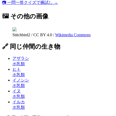
📷 一問一答クイズで腕試し →
🖼 その他の画像
Stitchbird2
/
CC BY 4.0
/
Wikimedia Commons
🔗 同じ仲間の生き物
アザラシ
ホ乳類
ヒト
ホ乳類
イノシシ
ホ乳類
イヌ
ホ乳類
イルカ
ホ乳類