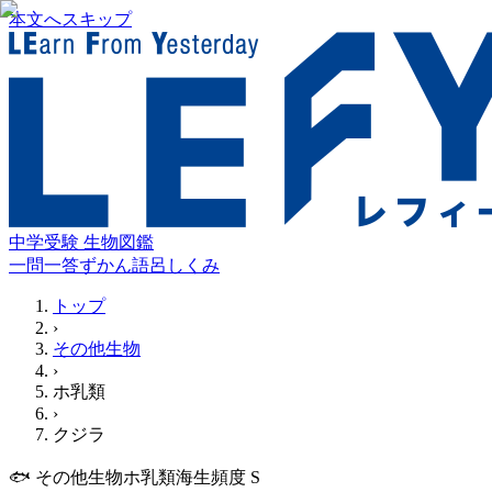
本文へスキップ
中学受験 生物図鑑
一問一答
ずかん
語呂
しくみ
トップ
›
その他生物
›
ホ乳類
›
クジラ
🐟
その他生物
ホ乳類
海生
頻度
S