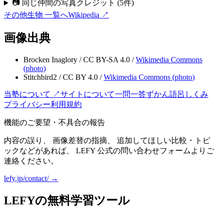
📷 同じ仲間の写真クレジット
(
5
件)
その他生物
一覧へ
Wikipedia ↗
画像出典
Brocken Inaglory
/
CC BY-SA 4.0
/
Wikimedia Commons
(
photo
)
Stitchbird2
/
CC BY 4.0
/
Wikimedia Commons (
photo
)
当塾について ↗
サイトについて
一問一答
ずかん
語呂
しくみ
プライバシー
利用規約
機能のご要望・不具合の報告
内容の誤り、 画像差替の指摘、 追加してほしい比較・トピ
ックなどがあれば、 LEFY 公式の問い合わせフォームよりご
連絡ください。
lefy.jp/contact/ →
LEFYの無料学習ツール