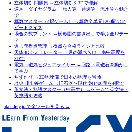
立体切断 問題集
→
立体切断を3Dで理解
速さ・ダイヤグラム
→
旅人算・通過算・流水算を動き
で
算数マスター（4択ゲーム）
→
算数全単元1200問のス
ピードクイズ
場合の数プリント
→
樹形図の書き出しで学ぶ全12テー
マ
過去問得点管理
→
得点を合格ラインと比較
天体3Dシミュレーター
→
月の満ち欠け・南中高度を
3Dで
電気・磁気ビジュアライザー
→
回路・電磁石を動かし
て学ぶ
ちずたび
→
3D地球儀で日本の地理を冒険
歴史 1問1答ゲーム
→
旧石器〜現代 約1400問を4択で
英文法・熟語マスター（中高生）
→
ゲームで英文法・
英熟語を攻略
juken.lefy.jp で全ツールを見る →