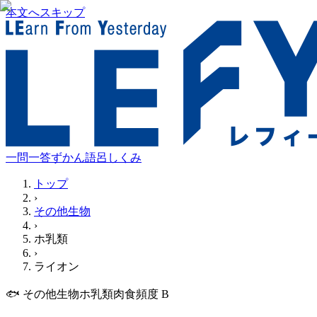
本文へスキップ
一問一答
ずかん
語呂
しくみ
トップ
›
その他生物
›
ホ乳類
›
ライオン
🐟
その他生物
ホ乳類
肉食
頻度
B