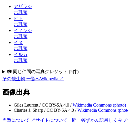
アザラシ
ホ乳類
ヒト
ホ乳類
イノシシ
ホ乳類
イヌ
ホ乳類
イルカ
ホ乳類
📷 同じ仲間の写真クレジット
(
5
件)
その他生物
一覧へ
Wikipedia ↗
画像出典
Giles Laurent
/
CC BY-SA 4.0
/
Wikimedia Commons (
photo
)
Charles J. Sharp
/
CC BY-SA 4.0
/
Wikimedia Commons (
phot
当塾について ↗
サイトについて
一問一答
ずかん
語呂
しくみ
プ