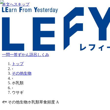
本文へスキップ
一問一答
ずかん
語呂
しくみ
トップ
›
その他生物
›
ホ乳類
›
ウサギ
🐟
その他生物
ホ乳類
草食
頻度
A