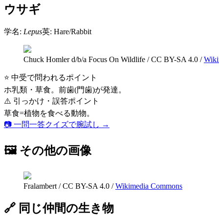
ウサギ
学名:
Lepus
英:
Hare/Rabbit
Chuck Homler d/b/a Focus On Wildlife
/
CC BY-SA 4.0
/
Wik
⭐ 中受で問われるポイント
ホ乳類・草食。前歯(門歯)が発達。
⚠️ 引っかけ・誤答ポイント
草食=植物を食べる動物。
📷 一問一答クイズで腕試し →
🖼 その他の画像
Fralambert
/
CC BY-SA 4.0
/
Wikimedia Commons
🔗 同じ仲間の生き物