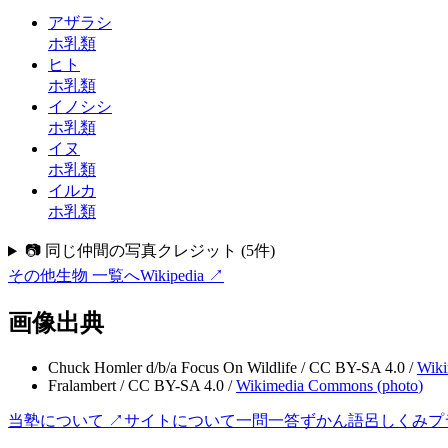
アザラシ
ホ乳類
ヒト
ホ乳類
イノシシ
ホ乳類
イヌ
ホ乳類
イルカ
ホ乳類
📷 同じ仲間の写真クレジット
(
5
件)
その他生物
一覧へ
Wikipedia ↗
画像出典
Chuck Homler d/b/a Focus On Wildlife
/
CC BY-SA 4.0
/
Wiki
Fralambert
/
CC BY-SA 4.0
/
Wikimedia Commons (
photo
)
当塾について ↗
サイトについて
一問一答
ずかん
語呂
しくみ
プ