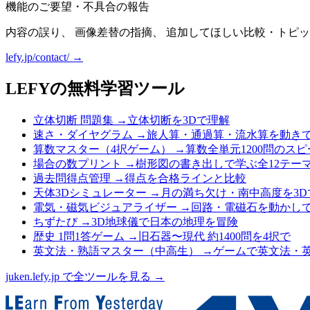
機能のご要望・不具合の報告
内容の誤り、 画像差替の指摘、 追加してほしい比較・トピッ
lefy.jp/contact/ →
LEFYの無料学習ツール
立体切断 問題集
→
立体切断を3Dで理解
速さ・ダイヤグラム
→
旅人算・通過算・流水算を動き
算数マスター（4択ゲーム）
→
算数全単元1200問のス
場合の数プリント
→
樹形図の書き出しで学ぶ全12テー
過去問得点管理
→
得点を合格ラインと比較
天体3Dシミュレーター
→
月の満ち欠け・南中高度を3D
電気・磁気ビジュアライザー
→
回路・電磁石を動かし
ちずたび
→
3D地球儀で日本の地理を冒険
歴史 1問1答ゲーム
→
旧石器〜現代 約1400問を4択で
英文法・熟語マスター（中高生）
→
ゲームで英文法・
juken.lefy.jp で全ツールを見る →