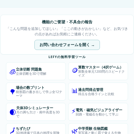
機能のご要望・不具合の報告
「こんな問題を追加してほしい」「ここの動きがおかしい」など、お気づき
の点があればお気軽にご連絡ください。
お問い合わせフォームを開く →
LEFYの無料学習ツール
算数マスター（4択ゲーム）
🪙
立体切断 問題集
🧊
算数全単元1200問のスピードク
立体切断を3Dで理解
イズ
場合の数プリント
📊
過去問得点管理
🌳
樹形図の書き出しで学ぶ全12テ
得点を合格ラインと比較
ーマ
天体3Dシミュレーター
⚡
電気・磁気ビジュアライザー
🌒
月の満ち欠け・南中高度を3D
回路・電磁石を動かして学ぶ
で
ちずたび
中学受験 生物図鑑
🗾
🌿
3D地球儀で日本の地理を冒険
実写真と動く図で覚える生物