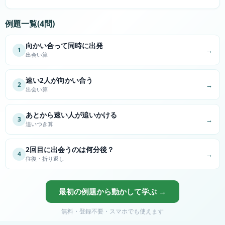
例題一覧(
4
問)
向かい合って同時に出発
→
1
出会い算
速い2人が向かい合う
→
2
出会い算
あとから速い人が追いかける
→
3
追いつき算
2回目に出会うのは何分後？
→
4
往復・折り返し
最初の例題から動かして学ぶ →
無料・登録不要・スマホでも使えます