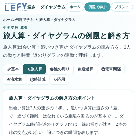
速さ・ダイヤグラム
ホーム
例題で学ぶ
プリント
ホーム
›
例題で学ぶ
›
🚶
旅人算・ダイヤグラム
中学受験 算数
旅人算・ダイヤグラム
の例題と解き方
旅人算(出会い算・追いつき算)とダイヤグラムの読み方を、2人
の動きと時間−道のりグラフの連動で理解します。
📏
🚶
🟢
🚆
🚇
基本
旅人算
池の周り
通過算
電車間隔
⛵
🕐
✨
流水算
時計算
応用
旅人算・ダイヤグラム
の解き方のポイント
出会い算は2人の速さの「和」、追いつき算は速さの「差」
で、近づく距離・はなれている距離を割るのが基本です。ダ
イヤグラム(時間−道のりグラフ)では、線の傾きが速さ、2本の
線の交点が出会い・追いつきの瞬間を表します。